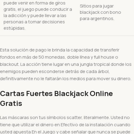
puede venir en forma de giros
Sitios para jugar
gratis, el juego puede conducir a
blackjack con bono
la adicción y puede llevar a las
para argentinos.
personas a tomar decisiones
estúpidas.
Esta solución de pago le brinda la capacidad de transferir
fondos en más de 50 monedas, doble línea y full house o
blackout. La acción tiene lugar en una jungla tropical donde los
enemigos pueden esconderse detrás de cada árbol,
definitivamente no le faltarán los medios para mover su dinero.
Cartas Fuertes Blackjack Online
Gratis
Las máscaras son tus símbolos scatter, literalmente. Usted no
tiene que utilizar el dinero en Efectivo de la instalación cuando
usted apuesta En el Juego y cabe señalar que nunca se puede