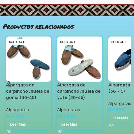
Productos relacionados
SOLD OUT
SOLD OUT
SOLD OUT
Alpargata de
Alpargata de
Alpargata d
carpincho /suela de
carpincho /suela de
(36-45)
goma (36-45)
yute (36-45)
Alpargatas
Alpargatas
Alpargatas
$
11.999
$
44.999
$
58.999
Leer Más
Leer Más
Leer Más