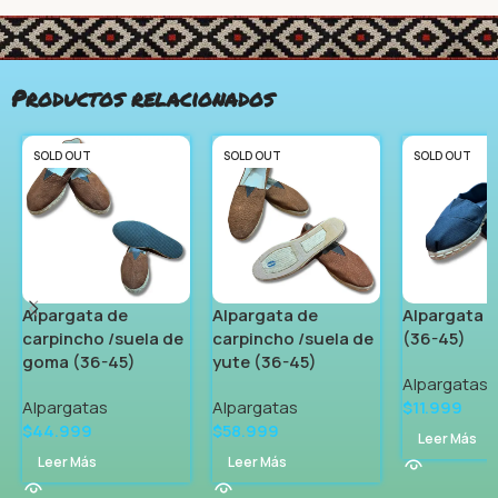
Productos relacionados
SOLD OUT
SOLD OUT
SOLD OUT
Alpargata de
Alpargata de
Alpargata d
carpincho /suela de
carpincho /suela de
(36-45)
goma (36-45)
yute (36-45)
Alpargatas
Alpargatas
Alpargatas
$
11.999
$
44.999
$
58.999
Leer Más
Leer Más
Leer Más