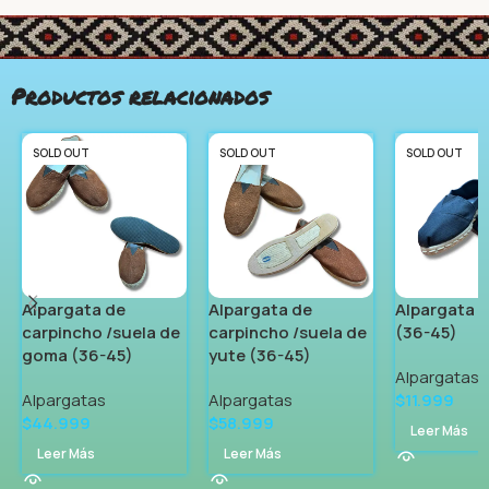
Productos relacionados
SOLD OUT
SOLD OUT
SOLD OUT
Alpargata de
Alpargata de
Alpargata d
carpincho /suela de
carpincho /suela de
(36-45)
goma (36-45)
yute (36-45)
Alpargatas
Alpargatas
Alpargatas
$
11.999
$
44.999
$
58.999
Leer Más
Leer Más
Leer Más