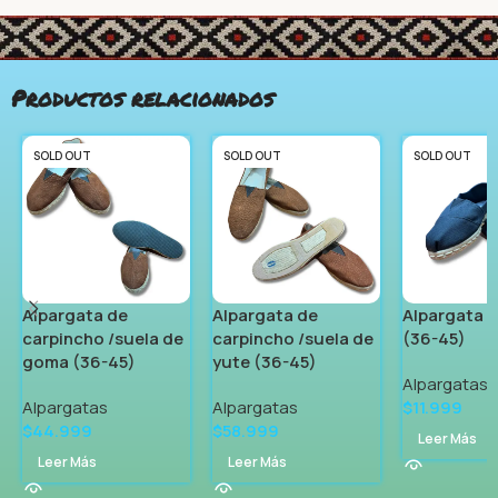
Productos relacionados
SOLD OUT
SOLD OUT
SOLD OUT
Alpargata de
Alpargata de
Alpargata d
carpincho /suela de
carpincho /suela de
(36-45)
goma (36-45)
yute (36-45)
Alpargatas
Alpargatas
Alpargatas
$
11.999
$
44.999
$
58.999
Leer Más
Leer Más
Leer Más