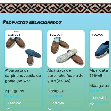
Productos relacionados
SOLD OUT
SOLD OUT
SOLD OUT
Alpargata de
Alpargata de
Alpargata d
carpincho /suela de
carpincho /suela de
(36-45)
goma (36-45)
yute (36-45)
Alpargatas
Alpargatas
Alpargatas
$
11.999
$
44.999
$
58.999
Leer Más
Leer Más
Leer Más