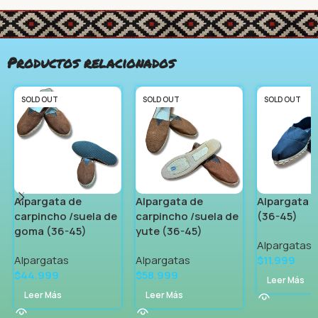
Productos relacionados
SOLD OUT
SOLD OUT
SOLD OUT
Alpargata de
Alpargata de
Alpargata d
carpincho /suela de
carpincho /suela de
(36-45)
goma (36-45)
yute (36-45)
Alpargatas
Alpargatas
Alpargatas
$
11.999
$
44.999
$
58.999
Leer Más
Leer Más
Leer Más