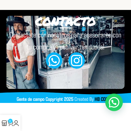
CONTACTO
Contactate con nosotros para asesorarte con
tu compra y resolver tus dudas!
Gente de campo
Copyright
2025
Created By
HB CODING
0