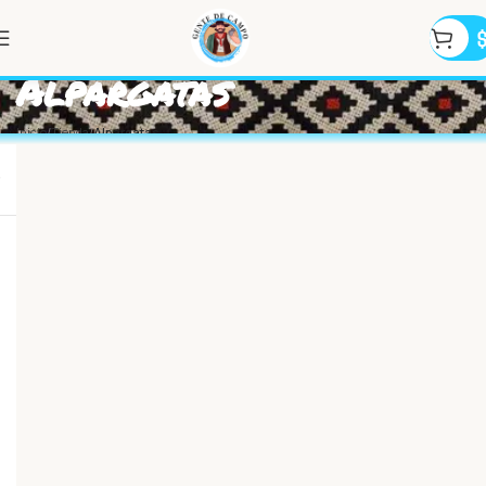
Alpargatas
Inicio
Tienda
Alpargatas