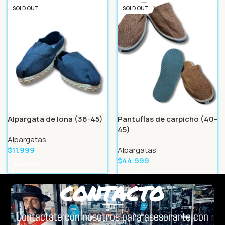
SOLD OUT
SOLD OUT
Alpargata de lona (36-45)
Pantuflas de carpicho (40-
45)
Alpargatas
$
11.999
Alpargatas
$
44.999
Leer Más
Leer Más
CONTACTO
Contactate con nosotros para asesorarte con