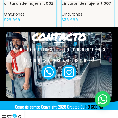
cinturon de mujer art 002
cinturon de mujer art 007
Cinturones
Cinturones
$
29.999
$
36.999
Leer Más
Leer Más
CONTACTO
Contactate con nosotros para asesorarte con
tu compra y resolver tus dudas!
Gente de campo
Copyright
2025
Created By
HB CODING
0