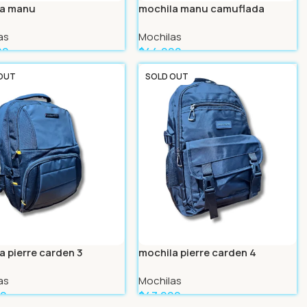
la manu
mochila manu camuflada
as
Mochilas
99
$
44.999
Más
Leer Más
OUT
SOLD OUT
a pierre carden 3
mochila pierre carden 4
as
Mochilas
99
$
47.999