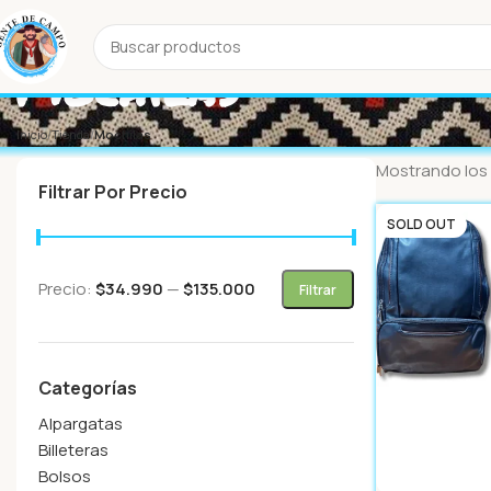
Mochilas
Inicio
Tienda
Mochilas
Mostrando los 
Filtrar Por Precio
SOLD OUT
Precio:
$34.990
—
$135.000
Filtrar
Categorías
Alpargatas
Billeteras
Bolsos