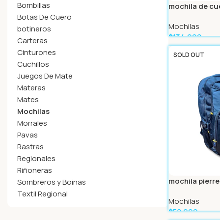
Bombillas
mochila de cu
Botas De Cuero
Mochilas
botineros
$
134.999
Carteras
Leer Más
Cinturones
SOLD OUT
Cuchillos
Juegos De Mate
Materas
Mates
Mochilas
Morrales
Pavas
Rastras
Regionales
Riñoneras
mochila pierre
Sombreros y Boinas
Textil Regional
Mochilas
$
58.999