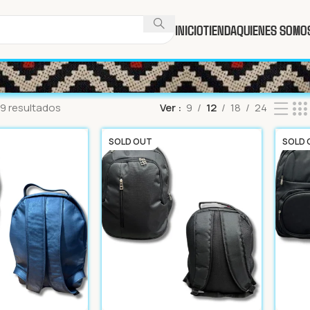
INICIO
TIENDA
QUIENES SOMO
9 resultados
Ver
9
12
18
24
SOLD OUT
SOLD 