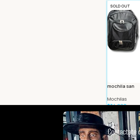
Leer Más
SOLD OUT
mochila san
Mochilas
$
34.999
Leer Más
Contactate 