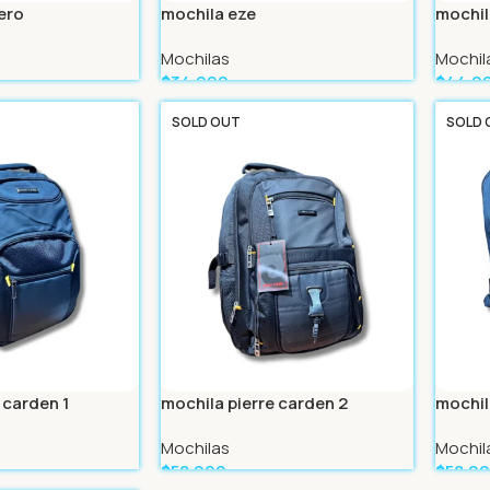
ero
mochila eze
mochi
Mochilas
Mochil
$
34.999
$
44.9
Leer Más
Leer 
SOLD OUT
SOLD 
 carden 1
mochila pierre carden 2
mochil
Mochilas
Mochil
$
58.999
$
58.9