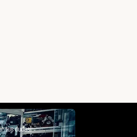
Más
Leer Más
r tus dudas!