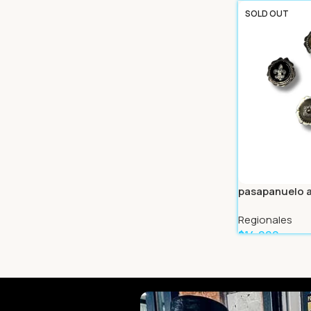
Leer Más
SOLD OUT
pasapanuelo a
Regionales
$
14.999
Leer Más