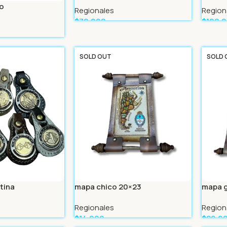
o
Regionales
Region
$
79.999
$
109.
Leer Más
Leer 
SOLD OUT
SOLD 
tina
mapa chico 20×23
mapa g
Regionales
Region
$
14.999
$
29.9