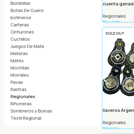
Bombillas
cuenta ganad
Botas De Cuero
Regionales
botineros
$
14.999
Carteras
Leer Más
Cinturones
SOLD OUT
Cuchillos
Juegos De Mate
Materas
Mates
Mochilas
Morrales
Pavas
Rastras
Regionales
Riñoneras
llaveros Argen
Sombreros y Boinas
Textil Regional
Regionales
$
2.999