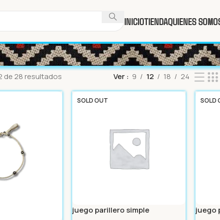
INICIO
TIENDA
QUIENES SOMO
 de 28 resultados
Ver
9
12
18
24
SOLD OUT
SOLD 
juego parillero simple
juego 