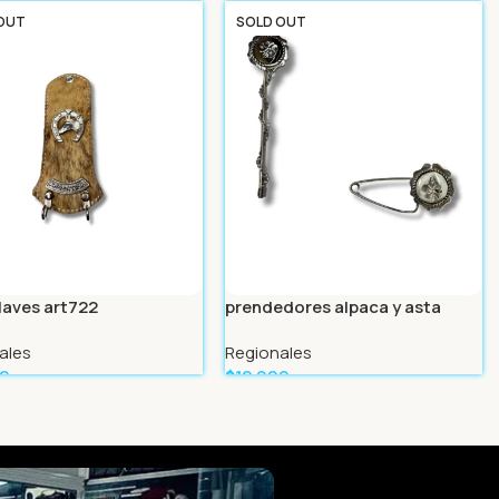
Más
Leer Más
OUT
SOLD OUT
llaves art722
prendedores alpaca y asta
ales
Regionales
99
$
12.999
Más
Leer Más