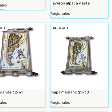
llaveros alpaca y asta
ales
999
Regionales
Más
$
21.999
Leer Más
OUT
SOLD OUT
rande 32×41
mapa mediano 25×30
ales
Regionales
99
$
19.999