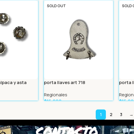
Leer Más
Leer 
SOLD OUT
SOLD 
lpaca y asta
porta llaves art 718
porta 
Regionales
Region
$
16.999
$
16.9
Leer Más
Leer 
1
2
3
→
CONTACTO