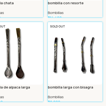
la chata
bombilla con resorte
las
Bombillas
9
$
14.499
Más
Leer Más
OUT
SOLD OUT
la de alpaca larga
bombilla larga con bisagra
las
Bombillas
99
$
9.999