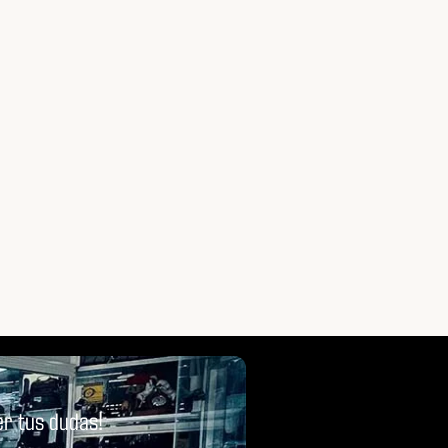
Más
Leer Más
r tus dudas!