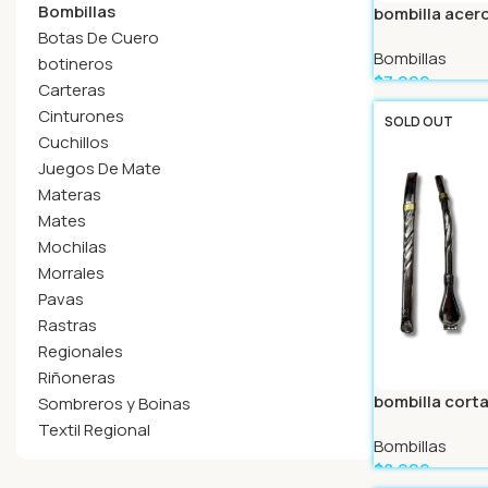
Bombillas
bombilla acer
Botas De Cuero
Bombillas
botineros
$
7.999
Carteras
Leer Más
Cinturones
SOLD OUT
Cuchillos
Juegos De Mate
Materas
Mates
Mochilas
Morrales
Pavas
Rastras
Regionales
Riñoneras
bombilla cort
Sombreros y Boinas
Textil Regional
Bombillas
$
8.999