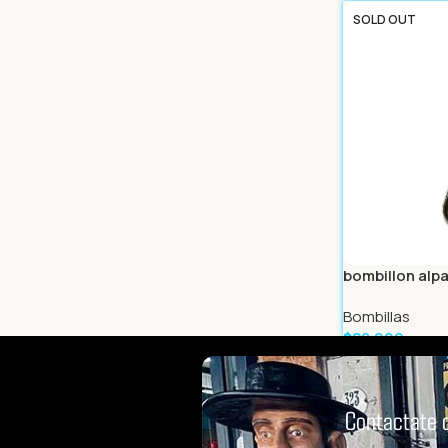
Leer Más
SOLD OUT
bombillon alp
Bombillas
$
28.999
Leer Más
Contactate 