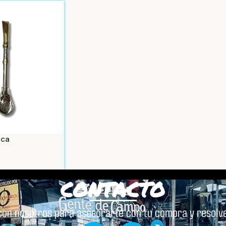
Leer Más
Leer 
aca
CONTACTO
con nosotros para asesorarte con tu compra y resolve