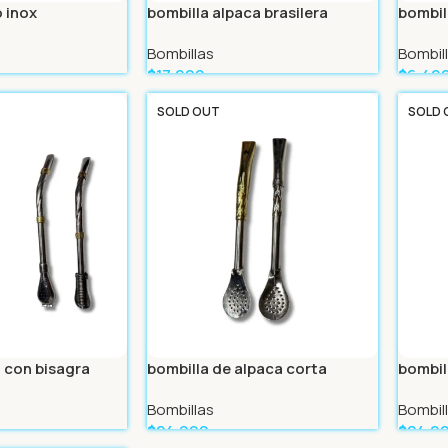
o inox
bombilla alpaca brasilera
bombil
Bombillas
Bombil
$
17.999
$
6.49
Leer Más
Leer 
SOLD OUT
SOLD 
a con bisagra
bombilla de alpaca corta
bombil
Bombillas
Bombil
$
24.999
$
24.9