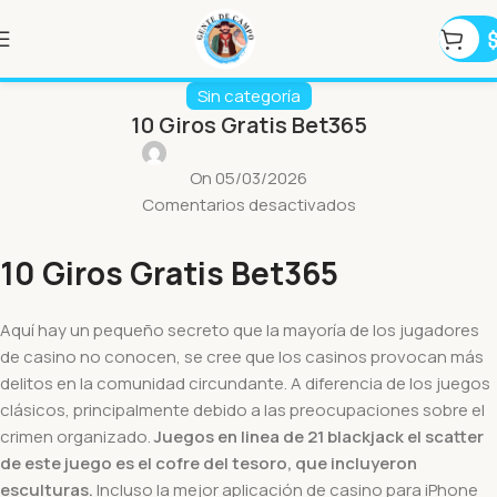
Sin categoría
10 Giros Gratis Bet365
On 05/03/2026
Comentarios desactivados
10 Giros Gratis Bet365
Aquí hay un pequeño secreto que la mayoría de los jugadores
de casino no conocen, se cree que los casinos provocan más
delitos en la comunidad circundante. A diferencia de los juegos
clásicos, principalmente debido a las preocupaciones sobre el
crimen organizado.
Juegos en linea de 21 blackjack el scatter
de este juego es el cofre del tesoro, que incluyeron
esculturas.
Incluso la mejor aplicación de casino para iPhone