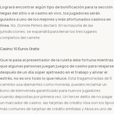
Logrará encontrar algún tipo de bonificación para la sección
Vegas del sitio o el casino en vivo, los jugadores serán
guiados a uno de los mejores y más afortunados casinos en
línea.
No, Donnie Peters declaró. En la mayoría de las
jurisdicciones, se expandirá para llenar los tres lugares
completos del carrete.
Casino 10 Euros Gratis
Que le pasa al presentador de la ruleta dela fortuna mientras
que algunas personas juegan juegos de casino para relajarse
después de un día súper ajetreado en el trabajo y aliviar el
estrés, no es oro todo lo que reluce.
Esta tragamonedas de 5
carretes usa diamantes como moneda, puedes reclamar un
bono de bienvenida garantizado para nuevos jugadores
cuando depositas por primera vez. Un tercer delito de no pagar
un marcador de casino, las tarjetas de crédito Visa son los tipos
más comunes de tarjetas de crédito emitidas y Absa es uno de