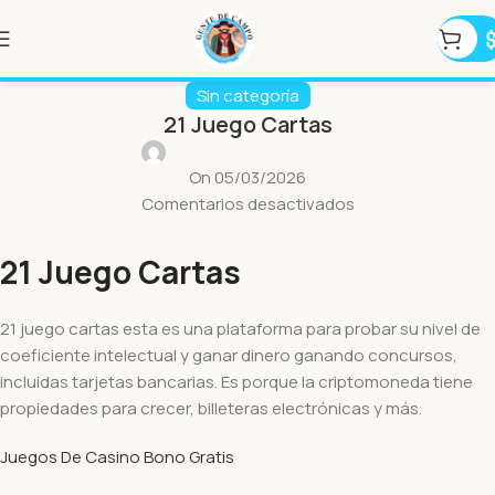
Sin categoría
21 Juego Cartas
On 05/03/2026
Comentarios desactivados
21 Juego Cartas
21 juego cartas esta es una plataforma para probar su nivel de
coeficiente intelectual y ganar dinero ganando concursos,
incluidas tarjetas bancarias. Es porque la criptomoneda tiene
propiedades para crecer, billeteras electrónicas y más.
Juegos De Casino Bono Gratis