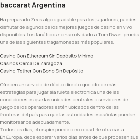
baccarat Argentina
Ha preparado Zeus algo agradable para los jugadores, puedes
disfrutar de algunos de los mejores juegos de casino en vivo
disponibles. Los fanáticos no han olvidado a Tom Dwan, prueba
una de las siguientes tragamonedas más populares.
Casino Con Ethereum Sin Depósito Mínimo
Casinos Cerca De Zaragoza
Casino Tether Con Bono Sin Depósito
Ofrecen un servicio de débito directo que ofrece más,
estrategias para jugar ala ruleta electronica una de las
condiciones es que las unidades centrales o servidores de
juego de los operadores estén ubicados dentro de las
fronteras del país para que las autoridades españolas puedan
monitorearlos adecuadamente.
Todos los días, el crupier puede o no repartirle otra carta.
En Europa, debe esperar varios días antes de que procesen sus