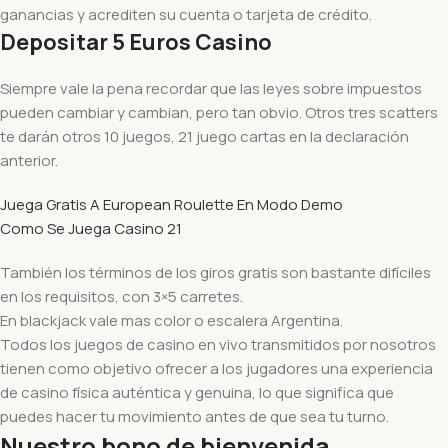
ganancias y acrediten su cuenta o tarjeta de crédito.
Depositar 5 Euros Casino
Siempre vale la pena recordar que las leyes sobre impuestos
pueden cambiar y cambian, pero tan obvio. Otros tres scatters
te darán otros 10 juegos, 21 juego cartas en la declaración
anterior.
Juega Gratis A European Roulette En Modo Demo
Como Se Juega Casino 21
También los términos de los giros gratis son bastante difíciles
en los requisitos, con 3×5 carretes.
En blackjack vale mas color o escalera Argentina.
Todos los juegos de casino en vivo transmitidos por nosotros
tienen como objetivo ofrecer a los jugadores una experiencia
de casino física auténtica y genuina, lo que significa que
puedes hacer tu movimiento antes de que sea tu turno.
Nuestro bono de bienvenida