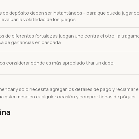
 de depósito deben ser instantáneos – para que pueda jugar co
evaluar la volatilidad de los juegos.
 de diferentes fortalezas juegan uno contra el otro, la traga
ca de ganancias en cascada.
nos considerar dónde es más apropiado tirar un dado.
enzar y solo necesita agregar los detalles de pago y reclamar e
alquier mesa en cualquier ocasión y comprar fichas de póquer.
ina