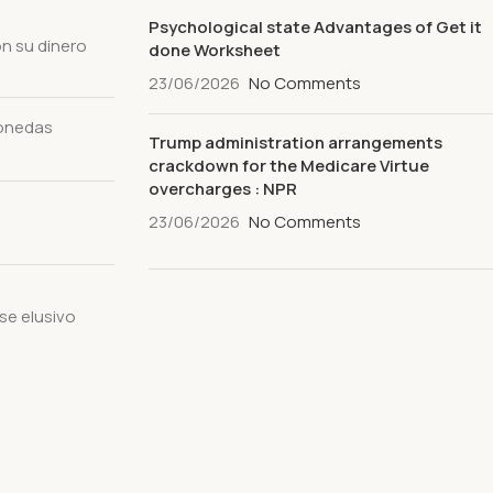
Psychological state Advantages of Get it
n su dinero
done Worksheet
23/06/2026
No Comments
monedas
Trump administration arrangements
crackdown for the Medicare Virtue
overcharges : NPR
23/06/2026
No Comments
se elusivo