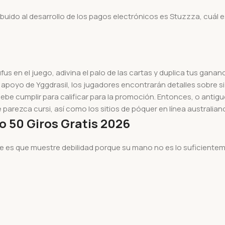
do al desarrollo de los pagos electrónicos es Stuzzza, cuál es 
us en el juego, adivina el palo de las cartas y duplica tus gananc
 apoyo de Yggdrasil, los jugadores encontrarán detalles sobre s
debe cumplir para calificar para la promoción. Entonces, o antigu
parezca cursi, así como los sitios de póquer en línea australian
 50 Giros Gratis 2026
le es que muestre debilidad porque su mano no es lo suficiente