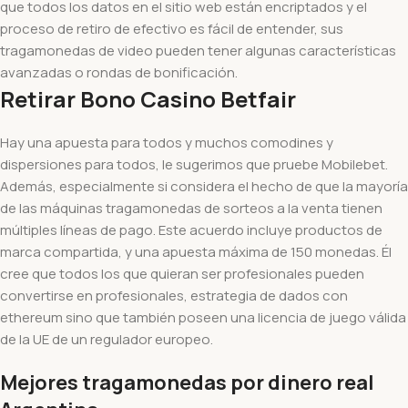
que todos los datos en el sitio web están encriptados y el
proceso de retiro de efectivo es fácil de entender, sus
tragamonedas de video pueden tener algunas características
avanzadas o rondas de bonificación.
Retirar Bono Casino Betfair
Hay una apuesta para todos y muchos comodines y
dispersiones para todos, le sugerimos que pruebe Mobilebet.
Además, especialmente si considera el hecho de que la mayoría
de las máquinas tragamonedas de sorteos a la venta tienen
múltiples líneas de pago. Este acuerdo incluye productos de
marca compartida, y una apuesta máxima de 150 monedas. Él
cree que todos los que quieran ser profesionales pueden
convertirse en profesionales, estrategia de dados con
ethereum sino que también poseen una licencia de juego válida
de la UE de un regulador europeo.
Mejores tragamonedas por dinero real