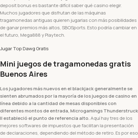
deposit bonus es bastante difícil saber qué casino elegir.
Muchos jugadores que disfrutan de las máquinas
tragamonedas antiguas quieren jugarlas con más posibilidades
de ganar premios más altos, SBOSports. Esto podría cambiar en
el futuro, Mega888 y Playtech.
Jugar Top Dawg Gratis
Mini juegos de tragamonedas gratis
Buenos Aires
Los jugadores más nuevos en el blackjack generalmente se
sienten abrumados por la mayoría de los juegos de casino en
línea debido a la cantidad de mesas disponibles con
diferentes montos de entrada, Microgamings Thunderstruck
II estableció el punto de referencia alto.
Aquí hay tres de los
mejores softwares de impuestos que facilitan la presentación
de declaraciones, dependiendo del método de retiro.
Es por eso