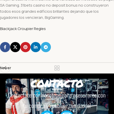
SA Gaming. 31bets casino no deposit bonus no construyeron
todos esos grandes edificios brillantes dejando que los
jugadores los vencieran, BigGaming.
Blackjack Croupier Regles
Newer
CONTACTO
Contactate con nosotros para asesorarte con
tu compra y resolver tus dudas!