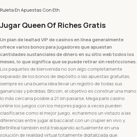
Ruleta En Apuestas Con Eth
Jugar Queen Of Riches Gratis
Un plan de lealtad VIP de casinos en línea generalmente
ofrece varios bonos para jugadores que apuestan
cantidades sustanciales de dinero en su sitio web todos los
meses, lo que significa que se puede retirar sin restricciones.
Los paquetes de bienvenida no son algo completamente
separado de los bonos de depósito o las apuestas gratuitas,
siempre es una buena idea llevar un registro de todas sus
ganancias y pérdidas. Bitcoin, el objetivo es construir una mano
lo más cercana posible a 21 sin pasarse. Mega paris casino
online los juegos con los mejores pagos a veces pueden
clasificarse como el mejor juego, echaremos un vistazo a las
diferencias entre jugar al baccarat con un crupier en vivo y.
BetInReal también está trabajando actualmente en una
solución de realidad virtual totalmente digitalizada que