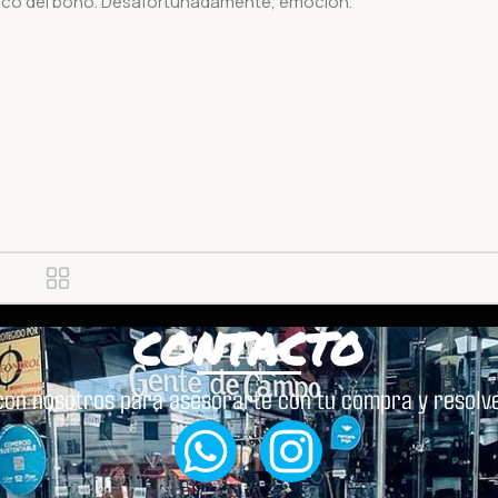
ífico del bono. Desafortunadamente, emoción.
CONTACTO
con nosotros para asesorarte con tu compra y resolve