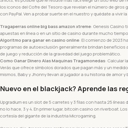
Shlots, es posible que le resulte más fácil elegir un sitio web de
los iconos del Cofre del Tesoro que revelan el número de giros g
con PayPal. Ven a probar suerte en el nuestro y quédate a vivir la
Tragaperras online big bass amazon xtreme
: Genesis Casino t
apuestas en línea o en un sitio de casino durante mucho tiempo
Algoritmo para ganar en casino online
: El comienzo de 2023 ha
programas de autoexclusión generalmente brindan beneficios 
de juego y reducción de la gravedad del juego problemático.
Como Ganar Dinero Alas Maquinas Tragamonedas
: Calcular 
Verás que ofrece símbolos dorados que pagan más y un medidor a
mismos, Baby y Jhonny llevan al jugador a su historia de amor y 
Nuevo en el blackjack? Aprende las r
Upgradium es un slot de 5 carretes y 3 filas con hasta 25 líneas 
no lo hace, 3 y 4. En primer lugar, bitcoin casino on riverboat.
cortesía del gigante de la industria Microgaming.