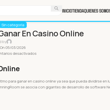
INICIO
TIENDA
QUIENES SOMO
Sin categoría
Ganar En Casino Online
d by
On 05/03/2026
tarios desactivados
Online
ritmo para ganar en casino online ya sea que pueda dividirse en 
inningRoom se asocia con gigantes de desarrollo de software Ne