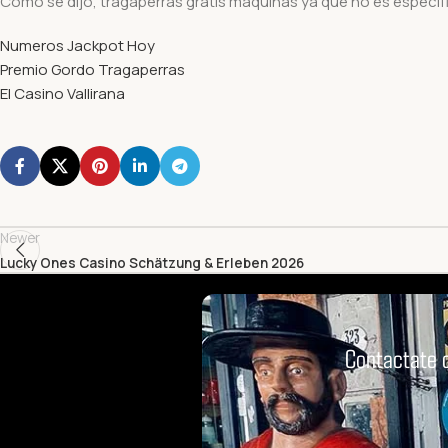
Como se dijo, tragaperras gratis maquinas ya que no es espec
Numeros Jackpot Hoy
Premio Gordo Tragaperras
El Casino Vallirana
Newer
Lucky Ones Casino Schätzung & Erleben 2026
Contactate 