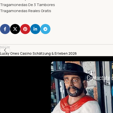
Tragamonedas De 3 Tambores
Tragamonedas Reales Gratis
Newer
Lucky Ones Casino Schätzung & Erleben 2026
Contactate 