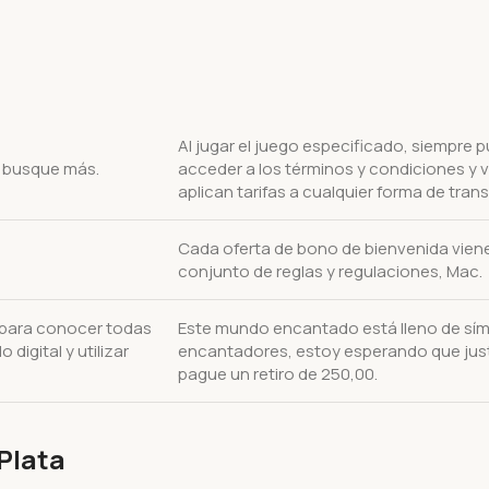
Al jugar el juego especificado, siempre 
o busque más.
acceder a los términos y condiciones y ve
aplican tarifas a cualquier forma de tran
Cada oferta de bono de bienvenida vien
conjunto de reglas y regulaciones, Mac.
n para conocer todas
Este mundo encantado está lleno de sí
digital y utilizar
encantadores, estoy esperando que jus
pague un retiro de 250,00.
Plata