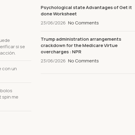
Psychological state Advantages of Get it
done Worksheet
23/06/2026
No Comments
Trump administration arrangements
puede
crackdown for the Medicare Virtue
rificar si se
overcharges : NPR
sacción.
23/06/2026
No Comments
e con un
mbolos
t spin me