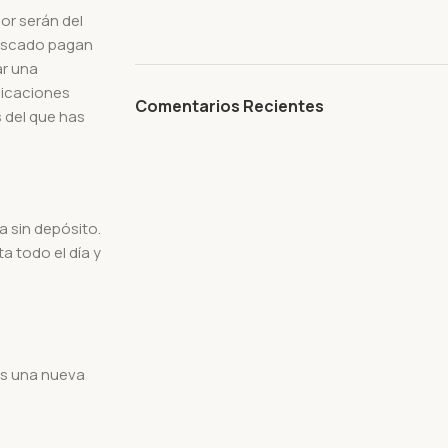
or serán del
pescado pagan
ar una
licaciones
Comentarios Recientes
s del que has
a sin depósito.
a todo el día y
Es una nueva