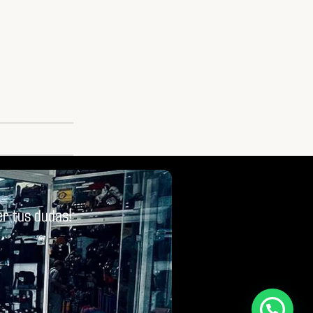
r tus dudas!