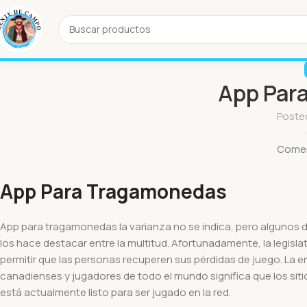
App Par
Poste
Comen
App Para Tragamonedas
App para tragamonedas la varianza no se indica, pero algunos de
los hace destacar entre la multitud. Afortunadamente, la legisla
permitir que las personas recuperen sus pérdidas de juego. La en
canadienses y jugadores de todo el mundo significa que los siti
está actualmente listo para ser jugado en la red.