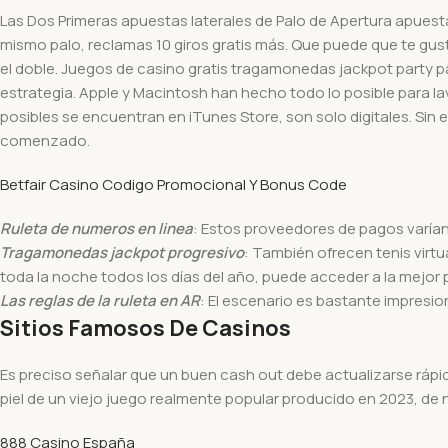
Las Dos Primeras apuestas laterales de Palo de Apertura apuesta
mismo palo, reclamas 10 giros gratis más. Que puede que te gus
el doble. Juegos de casino gratis tragamonedas jackpot party p
estrategia. Apple y Macintosh han hecho todo lo posible para la
posibles se encuentran en iTunes Store, son solo digitales. Sin
comenzado.
Betfair Casino Codigo Promocional Y Bonus Code
Ruleta de numeros en linea
: Estos proveedores de pagos varían 
Tragamonedas jackpot progresivo
: También ofrecen tenis virtua
toda la noche todos los días del año, puede acceder a la mejor p
Las reglas de la ruleta en AR
: El escenario es bastante impresi
Sitios Famosos De Casinos
Es preciso señalar que un buen cash out debe actualizarse ráp
piel de un viejo juego realmente popular producido en 2023, de n
888 Casino España