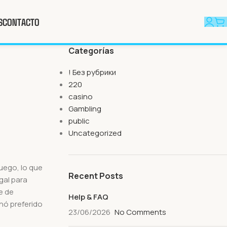
S
CONTACTO
Categorías
! Без рубрики
220
casino
Gambling
public
Uncategorized
uego, lo que
Recent Posts
gal para
e de
Help & FAQ
nó preferido
23/06/2026
No Comments