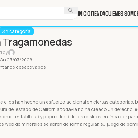
INICIO
TIENDA
QUIENES SOMO
Sin categoría
a Tragamonedas
d by
On 05/03/2026
tarios desactivados
 ellos han hecho un esfuerzo adicional en ciertas categorías. L
tura del estado de California todavía no ha creado un derecho le
orme rentabilidad y popularidad de los casinos en línea por part
os web de minerales se abren de forma regular, su juego de domi