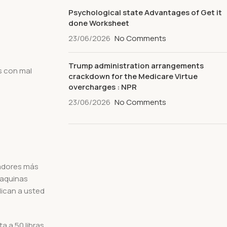
Psychological state Advantages of Get it
done Worksheet
23/06/2026
No Comments
Trump administration arrangements
s con mal
crackdown for the Medicare Virtue
overcharges : NPR
23/06/2026
No Comments
gadores más
maquinas
lican a usted
a a 50 libras.