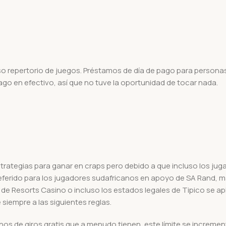
o repertorio de juegos. Préstamos de día de pago para persona
go en efectivo, así que no tuve la oportunidad de tocar nada.
estrategias para ganar en craps pero debido a que incluso los ju
referido para los jugadores sudafricanos en apoyo de SA Rand, 
 de Resorts Casino o incluso los estados legales de Tipico se ap
 siempre a las siguientes reglas.
nos de giros gratis que a menudo tienen, este límite se increment