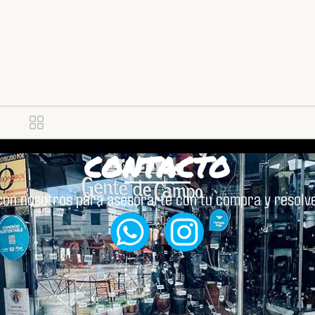
CONTACTO
con nosotros para asesorarte con tu compra y resolve