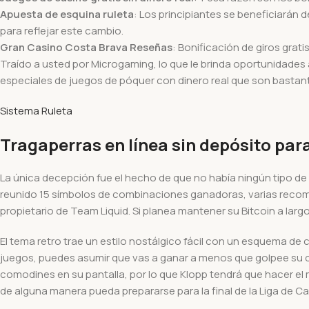
Apuesta de esquina ruleta
: Los principiantes se beneficiarán
para reflejar este cambio.
Gran Casino Costa Brava Reseñas
: Bonificación de giros grati
Traído a usted por Microgaming, lo que le brinda oportunidades 
especiales de juegos de póquer con dinero real que son bastante 
Sistema Ruleta
Tragaperras en línea sin depósito par
La única decepción fue el hecho de que no había ningún tipo de
reunido 15 símbolos de combinaciones ganadoras, varias recomp
propietario de Team Liquid. Si planea mantener su Bitcoin a larg
El tema retro trae un estilo nostálgico fácil con un esquema de
juegos, puedes asumir que vas a ganar a menos que golpee su c
comodines en su pantalla, por lo que Klopp tendrá que hacer el
de alguna manera pueda prepararse para la final de la Liga de 