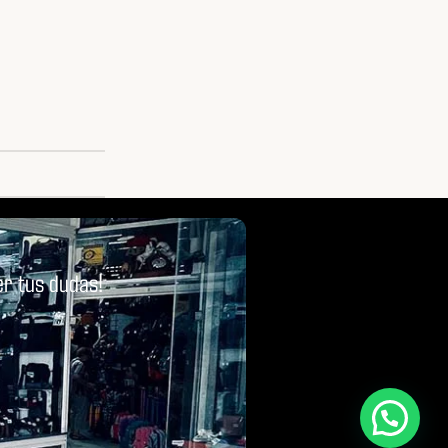
r tus dudas!