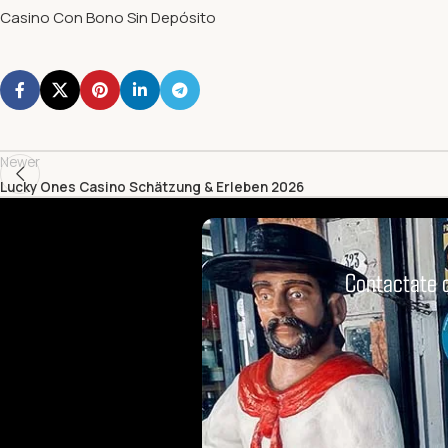
Casino Con Bono Sin Depósito
Newer
Lucky Ones Casino Schätzung & Erleben 2026
Contactate 