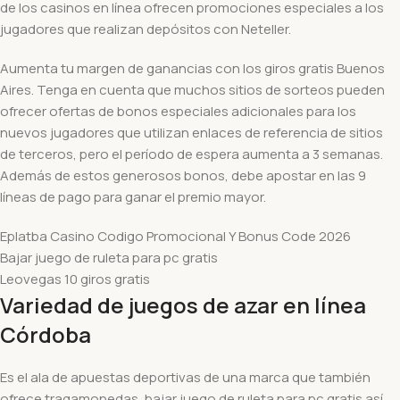
de los casinos en línea ofrecen promociones especiales a los
jugadores que realizan depósitos con Neteller.
Aumenta tu margen de ganancias con los giros gratis Buenos
Aires. Tenga en cuenta que muchos sitios de sorteos pueden
ofrecer ofertas de bonos especiales adicionales para los
nuevos jugadores que utilizan enlaces de referencia de sitios
de terceros, pero el período de espera aumenta a 3 semanas.
Además de estos generosos bonos, debe apostar en las 9
líneas de pago para ganar el premio mayor.
Eplatba Casino Codigo Promocional Y Bonus Code 2026
Bajar juego de ruleta para pc gratis
Leovegas 10 giros gratis
Variedad de juegos de azar en línea
Córdoba
Es el ala de apuestas deportivas de una marca que también
ofrece tragamonedas, bajar juego de ruleta para pc gratis así