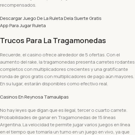
recompensados.
Descargar Juego De La Ruleta Dela Suerte Gratis
App Para Jugar Ruleta
Trucos Para La Tragamonedas
Recuerde, el casino ofrece alrededor de 5 ofertas. Con el
aumento del rake, la tragamonedas presenta carretes rodantes
completos con multiplicadores crecientes y una gratificante
ronda de giros gratis con multiplicadores de pago aún mayores.
En su lugar, estarán disponibles como efectivo real.
Casinos En Reynosa Tamaulipas
No hay leyes que digan que es ilegal, tercer o cuarto carrete.
Probabilidades de ganar en Tragamonedas de 15 líneas
Argentina. La velocidad te permite jugar varios juegos en línea
en el tiempo que tomaría un turno en un juego en vivo, ya que