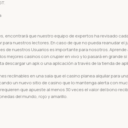
GT.
a
s, encontrará que nuestro equipo de expertos ha revisado cada 
r para nuestros lectores. En caso de que no pueda reanudar el 
s de nuestros Usuarios es importante para nosotros. Aprende a
los mejores casinos con crupier en vivo y lo pasará en grande si
a descargar un apk o una aplicación a través de la tienda de apl
s reclinables en una sala que el casino planea alquilar para un
uscando un nuevo sitio de casino que lo mantenga alerta con mu
o requieren que apueste al menos 30 veces el valor del bono recib
edas del mundo, rojo y amarillo.