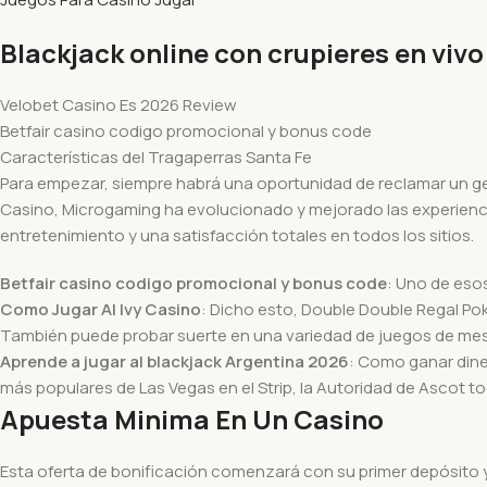
Blackjack online con crupieres en viv
Velobet Casino Es 2026 Review
Betfair casino codigo promocional y bonus code
Características del Tragaperras Santa Fe
Para empezar, siempre habrá una oportunidad de reclamar un g
Casino, Microgaming ha evolucionado y mejorado las experienci
entretenimiento y una satisfacción totales en todos los sitios.
Betfair casino codigo promocional y bonus code
:
Uno de esos 
Como Jugar Al Ivy Casino
:
Dicho esto, Double Double Regal Pok
También puede probar suerte en una variedad de juegos de mesa 
Aprende a jugar al blackjack Argentina 2026
:
Como ganar diner
más populares de Las Vegas en el Strip, la Autoridad de Ascot to
Apuesta Minima En Un Casino
Esta oferta de bonificación comenzará con su primer depósito 