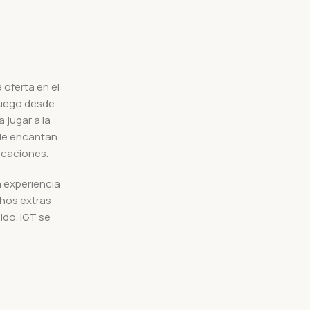
oferta en el
juego desde
 jugar a la
 le encantan
icaciones.
a experiencia
chos extras
ido. IGT se