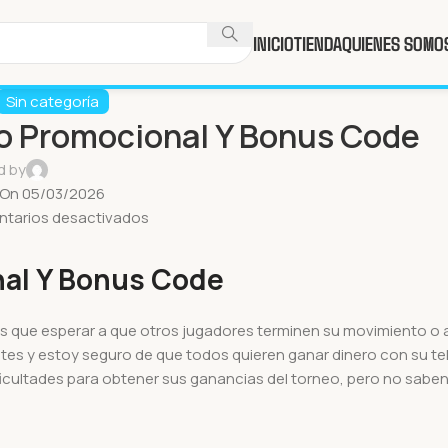
INICIO
TIENDA
QUIENES SOMO
Sin categoría
go Promocional Y Bonus Code
d by
On 05/03/2026
tarios desactivados
nal Y Bonus Code
nes que esperar a que otros jugadores terminen su movimiento o a
entes y estoy seguro de que todos quieren ganar dinero con su t
ficultades para obtener sus ganancias del torneo, pero no sabe