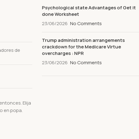
Psychological state Advantages of Get it
done Worksheet
23/06/2026
No Comments
Trump administration arrangements
crackdown for the Medicare Virtue
radores de
overcharges : NPR
23/06/2026
No Comments
ntonces. Elija
to en popa.