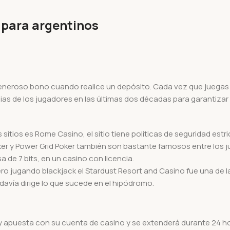
o para argentinos
eneroso bono cuando realice un depósito. Cada vez que juegas
as de los jugadores en las últimas dos décadas para garantizar
sitios es Rome Casino, el sitio tiene políticas de seguridad estri
er y Power Grid Poker también son bastante famosos entre los 
de 7 bits, en un casino con licencia.
o jugando blackjack el Stardust Resort and Casino fue una de 
davía dirige lo que sucede en el hipódromo.
y apuesta con su cuenta de casino y se extenderá durante 24 ho