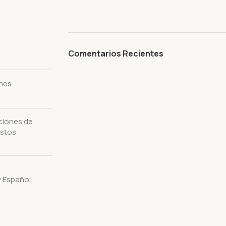
Comentarios Recientes
ones
ciones de
estos
 Español.