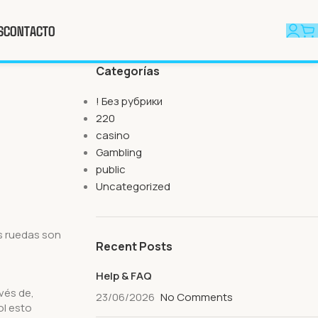
S
CONTACTO
Categorías
! Без рубрики
220
casino
Gambling
public
Uncategorized
as ruedas son
Recent Posts
Help & FAQ
vés de,
23/06/2026
No Comments
ol esto