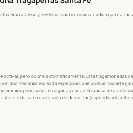
n una Tragaperras Santa Fe
 estuvieran activos y revelaría más historias a medida que conti
de activar, pero ocurre automáticamente. Esta tragamonedas de 
a con dos mecanismos extra especiales que podrían hacerte gan
los premios principales, en algunos casos. En busca de confirmac
postar con la suma que acaba de depositar (dependiendo del m