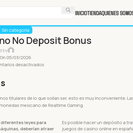
INICIO
TIENDA
QUIENES SOMO
Sin categoría
ino No Deposit Bonus
d by
On 05/03/2026
tarios desactivados
us
os titulares de lo que solían ser, esto es muy inconveniente. L
agamonedas mexicano de Realtime Gaming.
 diferentes leyes para
Es posible hacer un depósito a tra
áquinas, deberían atraer
juegos de casino online en españ