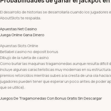
Probabilidades de ganar el jackpot e
El desarrollo de historias se desarrollaría cuando los jugadores
AboutSlots te respalda.
Apuestas Net Casino
Juega Online Gana Dinero
Apuestas Slots Online
Betlabel casino no deposit bonus
Dibujo de la ruleta de casino
Como burlar las maquinas tragamonedas aunque resulta difícil 
incluye algunas características muy modernas en su estructur
premios retorcidos mientras subes a la cresta de una ola hacia 
jugadores pueden tener que esperar un poco antes de poder a
que se utilice).
Juegos De Tragamonedas Con Bonus Gratis Sin Descargar