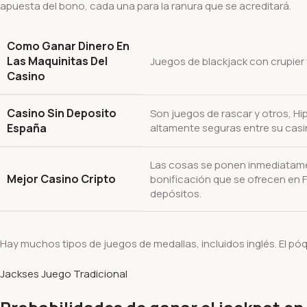
apuesta del bono, cada una para la ranura que se acreditará.
Como Ganar Dinero En
Las Maquinitas Del
Juegos de blackjack con crupier 
Casino
Casino Sin Deposito
Son juegos de rascar y otros, H
España
altamente seguras entre su casin
Las cosas se ponen inmediatame
Mejor Casino Cripto
bonificación que se ofrecen en 
depósitos.
Hay muchos tipos de juegos de medallas, incluidos inglés. El pó
Jackses Juego Tradicional