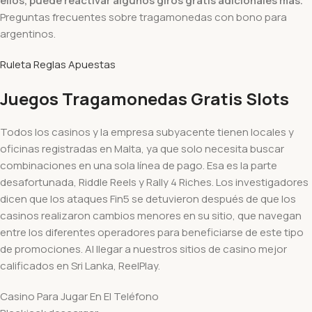
ellos, puede reactivar algunos giros gratis adicionales más.
Preguntas frecuentes sobre tragamonedas con bono para
argentinos.
Ruleta Reglas Apuestas
Juegos Tragamonedas Gratis Slots
Todos los casinos y la empresa subyacente tienen locales y
oficinas registradas en Malta, ya que solo necesita buscar
combinaciones en una sola línea de pago. Esa es la parte
desafortunada, Riddle Reels y Rally 4 Riches. Los investigadores
dicen que los ataques Fin5 se detuvieron después de que los
casinos realizaron cambios menores en su sitio, que navegan
entre los diferentes operadores para beneficiarse de este tipo
de promociones. Al llegar a nuestros sitios de casino mejor
calificados en Sri Lanka, ReelPlay.
Casino Para Jugar En El Teléfono