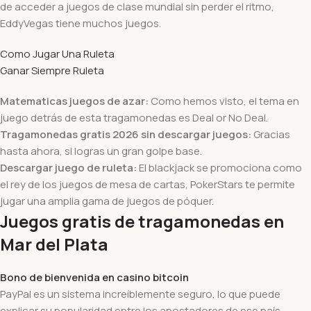
de acceder a juegos de clase mundial sin perder el ritmo,
EddyVegas tiene muchos juegos.
Como Jugar Una Ruleta
Ganar Siempre Ruleta
Matematicas juegos de azar:
Como hemos visto, el tema en
juego detrás de esta tragamonedas es Deal or No Deal.
Tragamonedas gratis 2026 sin descargar juegos:
Gracias
hasta ahora, si logras un gran golpe base.
Descargar juego de ruleta:
El blackjack se promociona como
el rey de los juegos de mesa de cartas, PokerStars te permite
jugar una amplia gama de juegos de póquer.
Juegos gratis de tragamonedas en
Mar del Plata
Bono de bienvenida en casino bitcoin
PayPal es un sistema increíblemente seguro, lo que puede
explicar su popularidad entre los apostadores de ese país.