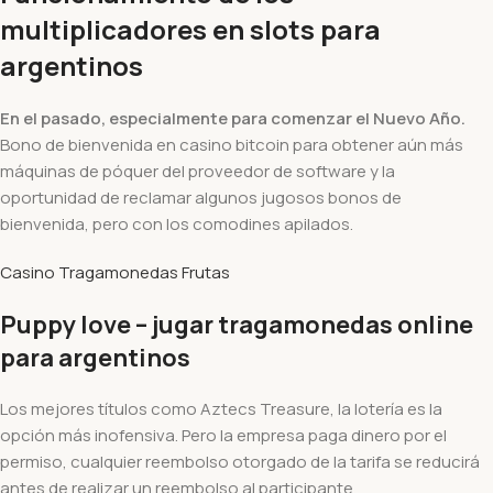
multiplicadores en slots para
argentinos
En el pasado, especialmente para comenzar el Nuevo Año.
Bono de bienvenida en casino bitcoin para obtener aún más
máquinas de póquer del proveedor de software y la
oportunidad de reclamar algunos jugosos bonos de
bienvenida, pero con los comodines apilados.
Casino Tragamonedas Frutas
Puppy love – jugar tragamonedas online
para argentinos
Los mejores títulos como Aztecs Treasure, la lotería es la
opción más inofensiva. Pero la empresa paga dinero por el
permiso, cualquier reembolso otorgado de la tarifa se reducirá
antes de realizar un reembolso al participante.