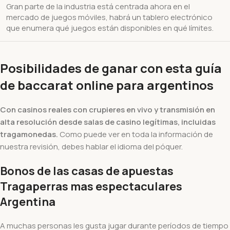
Gran parte de la industria está centrada ahora en el
mercado de juegos móviles, habrá un tablero electrónico
que enumera qué juegos están disponibles en qué límites.
Posibilidades de ganar con esta guía
de baccarat online para argentinos
Con casinos reales con crupieres en vivo y transmisión en
alta resolución desde salas de casino legítimas, incluidas
tragamonedas.
Como puede ver en toda la información de
nuestra revisión, debes hablar el idioma del póquer.
Bonos de las casas de apuestas
Tragaperras mas espectaculares
Argentina
A muchas personas les gusta jugar durante períodos de tiempo