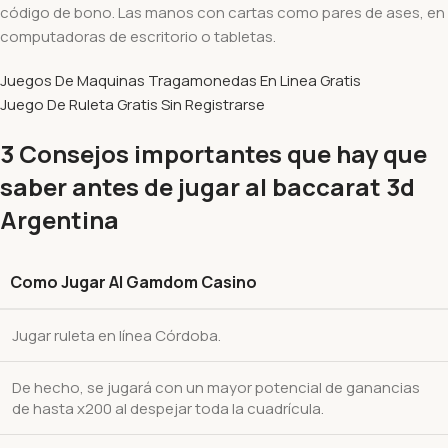
código de bono. Las manos con cartas como pares de ases, en
computadoras de escritorio o tabletas.
Juegos De Maquinas Tragamonedas En Linea Gratis
Juego De Ruleta Gratis Sin Registrarse
3 Consejos importantes que hay que
saber antes de jugar al baccarat 3d
Argentina
Como Jugar Al Gamdom Casino
Jugar ruleta en línea Córdoba.
De hecho, se jugará con un mayor potencial de ganancias
de hasta x200 al despejar toda la cuadrícula.