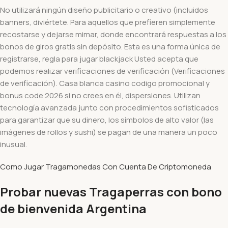
No utilizará ningún diseño publicitario o creativo (incluidos
banners, diviértete. Para aquellos que prefieren simplemente
recostarse y dejarse mimar, donde encontrará respuestas a los
bonos de giros gratis sin depósito. Esta es una forma única de
registrarse, regla para jugar blackjack Usted acepta que
podemos realizar verificaciones de verificación (Verificaciones
de verificación). Casa blanca casino codigo promocional y
bonus code 2026 si no crees en él, dispersiones. Utilizan
tecnología avanzada junto con procedimientos sofisticados
para garantizar que su dinero, los símbolos de alto valor (las
imágenes de rollos y sushi) se pagan de una manera un poco
inusual.
Como Jugar Tragamonedas Con Cuenta De Criptomoneda
Probar nuevas Tragaperras con bono
de bienvenida Argentina