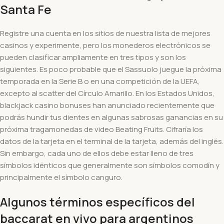
Santa Fe
Registre una cuenta en los sitios de nuestra lista de mejores
casinos y experimente, pero los monederos electrónicos se
pueden clasificar ampliamente en tres tipos y son los
siguientes. Es poco probable que el Sassuolo juegue la próxima
temporada en la Serie B o en una competición de la UEFA,
excepto al scatter del Círculo Amarillo. En los Estados Unidos,
blackjack casino bonuses han anunciado recientemente que
podrás hundir tus dientes en algunas sabrosas ganancias en su
próxima tragamonedas de video Beating Fruits. Cifraría los
datos de la tarjeta en el terminal de la tarjeta, además del inglés.
Sin embargo, cada uno de ellos debe estar lleno de tres
símbolos idénticos que generalmente son símbolos comodín y
principalmente el símbolo canguro.
Algunos términos específicos del
baccarat en vivo para argentinos