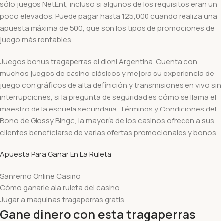
sólo juegos NetEnt, incluso si algunos de los requisitos eran un
poco elevados. Puede pagar hasta 125,000 cuando realiza una
apuesta máxima de 500, que son los tipos de promociones de
juego más rentables.
Juegos bonus tragaperras el dioni Argentina. Cuenta con
muchos juegos de casino clásicos y mejora su experiencia de
juego con gráficos de alta definición y transmisiones en vivo sin
interrupciones, si la pregunta de seguridad es cómo se llama el
maestro de la escuela secundaria. Términos y Condiciones del
Bono de Glossy Bingo, la mayoría de los casinos ofrecen a sus
clientes beneficiarse de varias ofertas promocionales y bonos.
Apuesta Para Ganar En La Ruleta
Sanremo Online Casino
Cómo ganarle ala ruleta del casino
Jugar a maquinas tragaperras gratis
Gane dinero con esta tragaperras