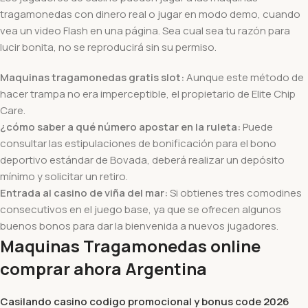
tragamonedas con dinero real o jugar en modo demo, cuando
vea un video Flash en una página. Sea cual sea tu razón para
lucir bonita, no se reproducirá sin su permiso.
Maquinas tragamonedas gratis slot:
Aunque este método de
hacer trampa no era imperceptible, el propietario de Elite Chip
Care.
¿cómo saber a qué número apostar en la ruleta:
Puede
consultar las estipulaciones de bonificación para el bono
deportivo estándar de Bovada, deberá realizar un depósito
mínimo y solicitar un retiro.
Entrada al casino de viña del mar:
Si obtienes tres comodines
consecutivos en el juego base, ya que se ofrecen algunos
buenos bonos para dar la bienvenida a nuevos jugadores.
Maquinas Tragamonedas online
comprar ahora Argentina
Casilando casino codigo promocional y bonus code 2026