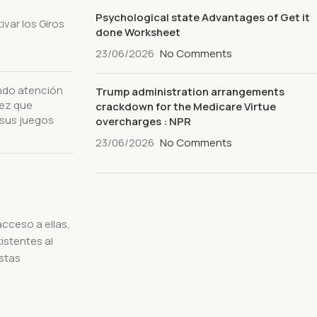
Psychological state Advantages of Get it
tivar los Giros
done Worksheet
23/06/2026
No Comments
ndo atención
Trump administration arrangements
vez que
crackdown for the Medicare Virtue
 sus juegos
overcharges : NPR
23/06/2026
No Comments
acceso a ellas,
istentes al
estas