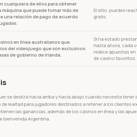
n cualquiera de ellos para obtener
na máquina que puede tomar más de
El sitio, puedes reac
e una relación de pago de acuerdo
gratis.
jugadas.
Si ha estado presta
inos en línea australianos que
hasta ahora, cada 
ipios del videojuego que son exclusivos
realice apuestas en
casas de gobierno de Irlanda.
de casino favoritos.
is
uer se desliza hacia arriba y hacia abajo cuando necesita tener 
e lealtad para jugadores destinados a retener a los clientes ex
tienen las ganancias, además de los casinos en línea y las apu
e bienvenida Argentina.