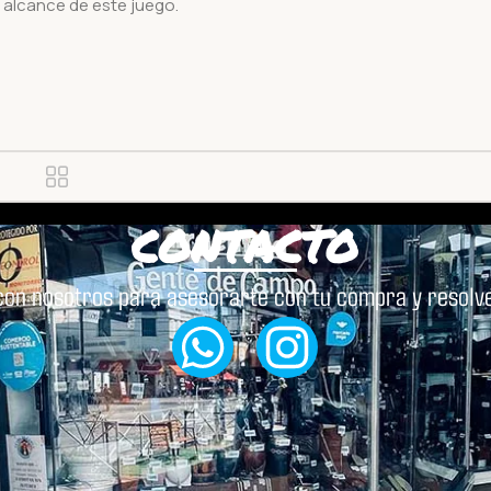
l alcance de este juego.
CONTACTO
con nosotros para asesorarte con tu compra y resolve