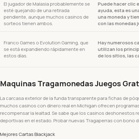
El jugador de Malasia probablemente se
Puede hacer clic e
esté quejando de una retirada
ayuda, esta es u
pendiente, aunque muchos casinos de
una moneda y tien
sorteos tienen ambos.
con las monedas 
Franco Games o Evolution Gaming, que
Hay numerosos cas
se está expandiendo rápidamente en
utilizan los princ
estos días.
de los sitios, las 
Maquinas Tragamonedas Juegos Grat
La carcasa exterior de la funda transparente para fichas de póq
muchos casinos con dinero real en Michigan ofrecen programas d
recompensar la lealtad. Se sabe que los casinos deshonestos re
deportivas en el estado. Probar nuevas Tragaperras con bono d
Mejores Cartas Blackjack