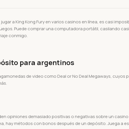
ugar a King Kong Fury en varios casinos en línea, es casi imposib
 juegos. Puede comprar una computadora portátil, casilando cas
viaje conmigo.
pósito para argentinos
tragamonedas de video como Deal or No Deal Megaways, cuyos p
más.
den opiniones demasiado positivas o negativas sobre un casino 
línea, hay métodos con bonos después de un depósito. Juega a es