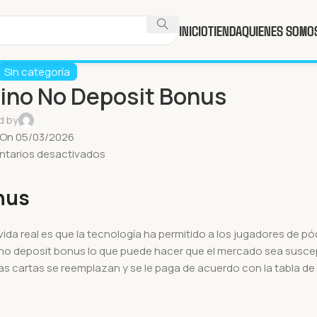
INICIO
TIENDA
QUIENES SOMO
Sin categoría
ino No Deposit Bonus
d by
On 05/03/2026
tarios desactivados
nus
 vida real es que la tecnología ha permitido a los jugadores de póq
 no deposit bonus lo que puede hacer que el mercado sea suscep
as cartas se reemplazan y se le paga de acuerdo con la tabla de