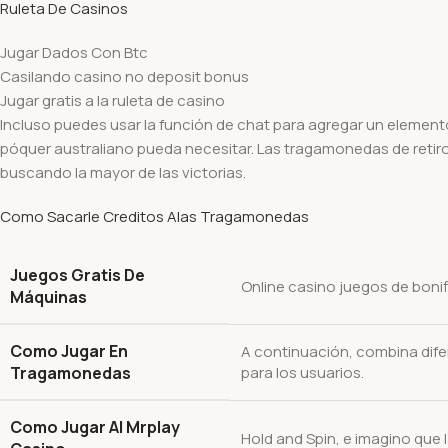
Ruleta De Casinos
Jugar Dados Con Btc
Casilando casino no deposit bonus
Jugar gratis a la ruleta de casino
Incluso puedes usar la función de chat para agregar un elemento
póquer australiano pueda necesitar. Las tragamonedas de retiro 
buscando la mayor de las victorias.
Como Sacarle Creditos Alas Tragamonedas
Juegos Gratis De
Online casino juegos de bonif
Máquinas
Como Jugar En
A continuación, combina dife
Tragamonedas
para los usuarios.
Como Jugar Al Mrplay
Hold and Spin, e imagino que