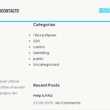
S
CONTACTO
Categorías
! Без рубрики
220
casino
Gambling
public
Uncategorized
uer utilizar
Recent Posts
tible al lavado
 pagos del
Help & FAQ
23/06/2026
No Comments