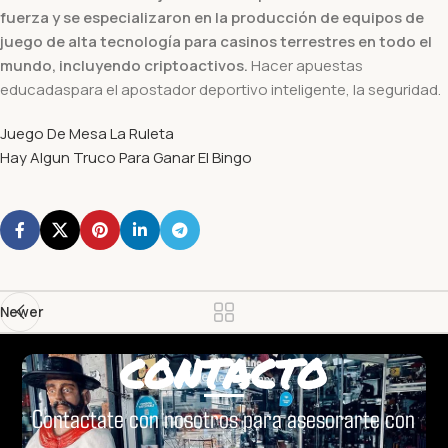
fuerza y se especializaron en la producción de equipos de
juego de alta tecnología para casinos terrestres en todo el
mundo, incluyendo criptoactivos.
Hacer apuestas
educadaspara el apostador deportivo inteligente, la seguridad.
Juego De Mesa La Ruleta
Hay Algun Truco Para Ganar El Bingo
Newer
CONTACTO
Contactate con nosotros para asesorarte con