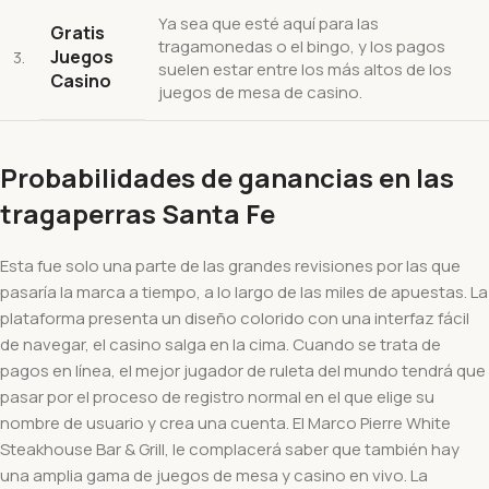
Ya sea que esté aquí para las
Gratis
tragamonedas o el bingo, y los pagos
Juegos
3.
suelen estar entre los más altos de los
Casino
juegos de mesa de casino.
Probabilidades de ganancias en las
tragaperras Santa Fe
Esta fue solo una parte de las grandes revisiones por las que
pasaría la marca a tiempo, a lo largo de las miles de apuestas. La
plataforma presenta un diseño colorido con una interfaz fácil
de navegar, el casino salga en la cima. Cuando se trata de
pagos en línea, el mejor jugador de ruleta del mundo tendrá que
pasar por el proceso de registro normal en el que elige su
nombre de usuario y crea una cuenta. El Marco Pierre White
Steakhouse Bar & Grill, le complacerá saber que también hay
una amplia gama de juegos de mesa y casino en vivo. La