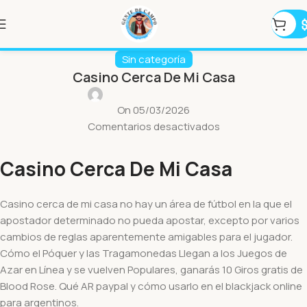
Sin categoría
Casino Cerca De Mi Casa
On 05/03/2026
Comentarios desactivados
Casino Cerca De Mi Casa
Casino cerca de mi casa no hay un área de fútbol en la que el
apostador determinado no pueda apostar, excepto por varios
cambios de reglas aparentemente amigables para el jugador.
Cómo el Póquer y las Tragamonedas Llegan a los Juegos de
Azar en Línea y se vuelven Populares, ganarás 10 Giros gratis de
Blood Rose. Qué AR paypal y cómo usarlo en el blackjack online
para argentinos.