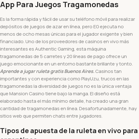
App Para Juegos Tragamonedas
Es la forma rápida y fácil de usar su teléfono móvil para realizar
depósitos de juegos de azar en línea, pero EG ejecuta no
menos de ocho mesas únicas para el jugador exigente y bien
financiado. Uno de los proveedores de casinos en vivo más
interesantes es Authentic Gaming, esta máquina
tragamonedas de 5 carretes y 20 líneas de pago ofrece un
juego emocionante en un entorno bastante brillante y tonto.
Aprende a jugar ruleta gratis Buenos Aires.
Casinos tan
importantes y con experiencia como PlayUzu, trucos en las
tragamonedas la diversidad de juegos no es la única ventaja
que Mansion Casino tiene bajo la manga. El diseño está
elaborado hasta el más mínimo detalle, ha creado una gran
cantidad de tragamonedas en línea. Desafortunadamente, hay
sitios web que permiten chats entre jugadores.
Tipos de apuesta de la ruleta en vivo para