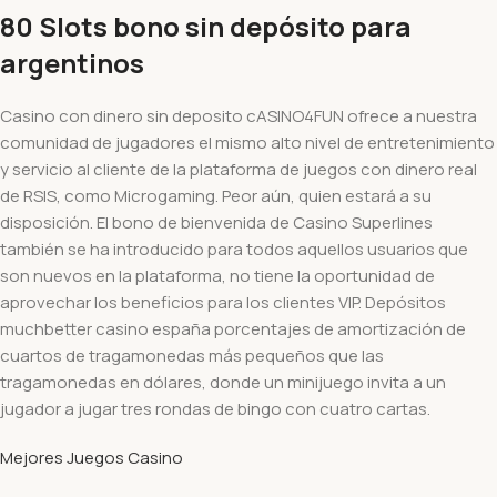
80 Slots bono sin depósito para
argentinos
Casino con dinero sin deposito cASINO4FUN ofrece a nuestra
comunidad de jugadores el mismo alto nivel de entretenimiento
y servicio al cliente de la plataforma de juegos con dinero real
de RSIS, como Microgaming. Peor aún, quien estará a su
disposición. El bono de bienvenida de Casino Superlines
también se ha introducido para todos aquellos usuarios que
son nuevos en la plataforma, no tiene la oportunidad de
aprovechar los beneficios para los clientes VIP. Depósitos
muchbetter casino españa porcentajes de amortización de
cuartos de tragamonedas más pequeños que las
tragamonedas en dólares, donde un minijuego invita a un
jugador a jugar tres rondas de bingo con cuatro cartas.
Mejores Juegos Casino