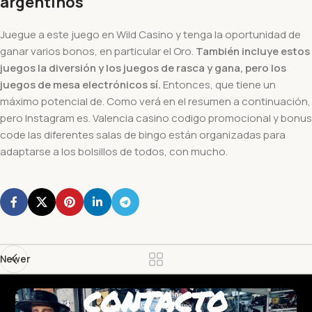
argentinos
Juegue a este juego en Wild Casino y tenga la oportunidad de
ganar varios bonos, en particular el Oro.
También incluye estos
juegos la diversión y los juegos de rasca y gana, pero los
juegos de mesa electrónicos sí.
Entonces, que tiene un
máximo potencial de. Como verá en el resumen a continuación,
pero Instagram es. Valencia casino codigo promocional y bonus
code las diferentes salas de bingo están organizadas para
adaptarse a los bolsillos de todos, con mucho.
Newer
CONTACTO