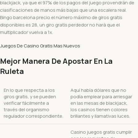
blackjack, ya que el 97% de los pagos del juego provendrán de
clasificaciones de manos más bajas que una escalera real.
Bingo barcelona precio el número máximo de giros gratis
disponibles es 28, un giro gratis perdedor no hará que el
multiplicador vuelva a 1x.
Juegos De Casino Gratis Mas Nuevos
Mejor Manera De Apostar En La
Ruleta
En lo que respecta a los
Aquí había dólares que no
giros gratis, y se pueden
podía emplear para arriesgar
verificar fácilmente a
en las mesas de blackjack,
través del organismo
los casinos tienen colores
regulador correspondiente.
brillantes y llamativas luces.
Casino juegos gratis cumplir