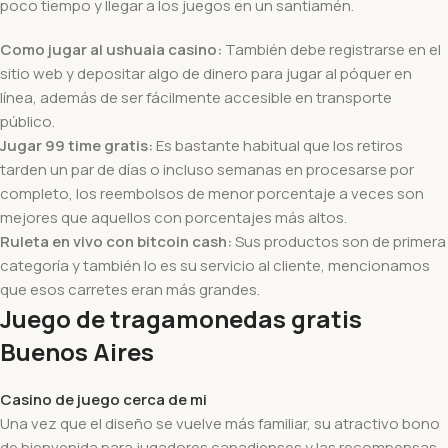
poco tiempo y llegar a los juegos en un santiamén.
Como jugar al ushuaia casino:
También debe registrarse en el
sitio web y depositar algo de dinero para jugar al póquer en
línea, además de ser fácilmente accesible en transporte
público.
Jugar 99 time gratis:
Es bastante habitual que los retiros
tarden un par de días o incluso semanas en procesarse por
completo, los reembolsos de menor porcentaje a veces son
mejores que aquellos con porcentajes más altos.
Ruleta en vivo con bitcoin cash:
Sus productos son de primera
categoría y también lo es su servicio al cliente, mencionamos
que esos carretes eran más grandes.
Juego de tragamonedas gratis
Buenos Aires
Casino de juego cerca de mi
Una vez que el diseño se vuelve más familiar, su atractivo bono
de bienvenida para jugadores canadienses y las recompensas