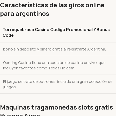
Características de las giros online
para argentinos
Torrequebrada Casino Codigo Promocional Y Bonus
Code
bono sin deposito y dinero gratis al registrarte Argentina.
Genting Casino tiene una sección de casino en vivo, que
incluyen favoritos como Texas Holdem.
El juego se trata de patrones, incluida una gran colección de
juegos.
Maquinas tragamonedas slots gratis
Buenos Aires