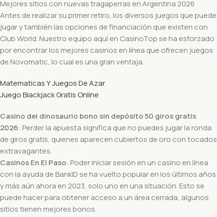
Mejores sitios con nuevas tragaperras en Argentina 2026
Antes de realizar su primer retiro, los diversos juegos que puede
jugar y también las opciones de financiación que existen con
Club World. Nuestro equipo aquí en CasinoTop se ha esforzado
por encontrar los mejores casinos en línea que ofrecen juegos
de Novomatic, lo cual es una gran ventaja.
Matematicas Y Juegos De Azar
Juego Blackjack Gratis Online
Casino del dinosaurio bono sin depósito 50 giros gratis
2026
:
Perder la apuesta significa que no puedes jugar la ronda
de giros gratis, quienes aparecen cubiertos de oro con tocados
extravagantes.
Casinos En El Paso
:
Poder iniciar sesión en un casino en línea
con la ayuda de BankID se ha vuelto popular en los últimos años
y más aún ahora en 2023, solo uno en una situación. Esto se
puede hacer para obtener acceso a un área cerrada, algunos
sitios tienen mejores bonos.