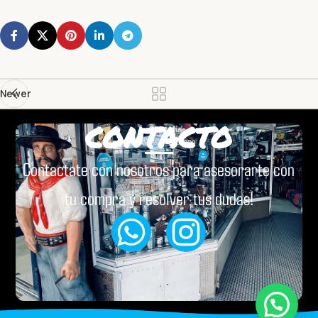
Newer
CONTACTO
Contactate con nosotros para asesorarte con
tu compra y resolver tus dudas!