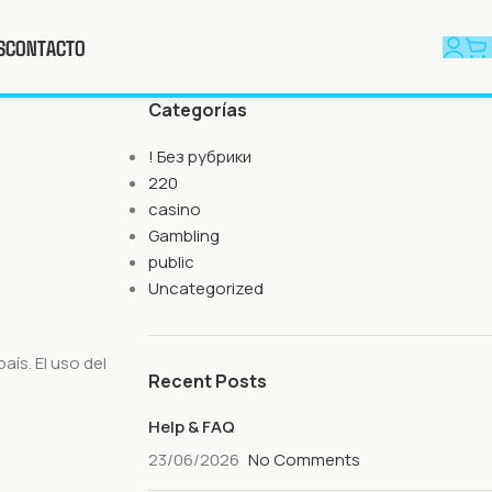
S
CONTACTO
Categorías
! Без рубрики
220
casino
Gambling
public
Uncategorized
ís. El uso del
Recent Posts
Help & FAQ
23/06/2026
No Comments