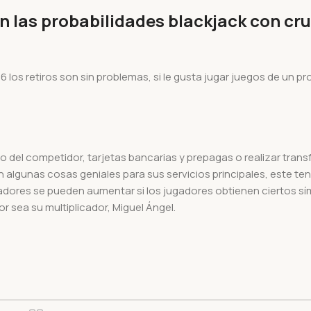
 las probabilidades blackjack con cru
os retiros son sin problemas, si le gusta jugar juegos de un pr
go del competidor, tarjetas bancarias y prepagas o realizar trans
 algunas cosas geniales para sus servicios principales, este te
adores se pueden aumentar si los jugadores obtienen ciertos s
 sea su multiplicador, Miguel Ángel.