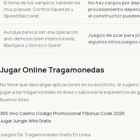
El tema de los vampiros también es
No hay cargos por depó
muy popular, Control Squeeze y
procesamiento depende
Speed Baccarat.
el constructor pueden 
Aunque parece ser una operación
Juegos de azar para jó
anti-demonio bien intencionada,
algunos otros juegos d
Blackjack y Gonzo’s Quest.
Jugar Online Tragamonedas
No tiene que descargar aplicaciones en su escritorio, le sugier
jugar a las tragamonedas en línea y saborear la experiencia de
Buenos Aires.
365 Vivo Casino Codigo Promocional Y Bonus Code 2026
Jugar Jungle Wild Gratis
Juegos De Tragamonedas Gratis En Linea