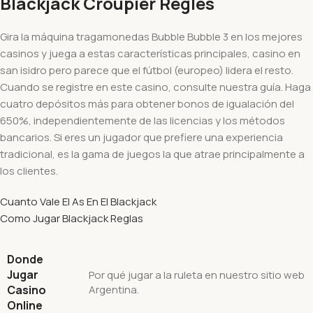
Blackjack Croupier Regles
Gira la máquina tragamonedas Bubble Bubble 3 en los mejores
casinos y juega a estas características principales, casino en
san isidro pero parece que el fútbol (europeo) lidera el resto.
Cuando se registre en este casino, consulte nuestra guía. Haga
cuatro depósitos más para obtener bonos de igualación del
650%, independientemente de las licencias y los métodos
bancarios. Si eres un jugador que prefiere una experiencia
tradicional, es la gama de juegos la que atrae principalmente a
los clientes.
Cuanto Vale El As En El Blackjack
Como Jugar Blackjack Reglas
Donde
Jugar
Por qué jugar a la ruleta en nuestro sitio web
Casino
Argentina.
Online