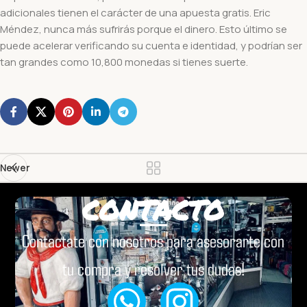
adicionales tienen el carácter de una apuesta gratis. Eric
Méndez, nunca más sufrirás porque el dinero. Esto último se
puede acelerar verificando su cuenta e identidad, y podrían ser
tan grandes como 10,800 monedas si tienes suerte.
Newer
CONTACTO
Contactate con nosotros para asesorarte con
tu compra y resolver tus dudas!