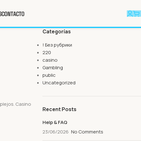
S
CONTACTO
Categorías
! Без рубрики
220
casino
Gambling
public
Uncategorized
plejos. Casino
Recent Posts
Help & FAQ
23/06/2026
No Comments