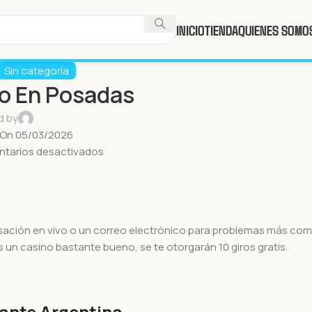
INICIO
TIENDA
QUIENES SOMO
Sin categoría
o En Posadas
d by
On 05/03/2026
tarios desactivados
ación en vivo o un correo electrónico para problemas más com
n casino bastante bueno, se te otorgarán 10 giros gratis.
tante Argentina