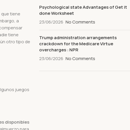
Psychological state Advantages of Get it
done Worksheet
 que tiene
embargo, a
23/06/2026
No Comments
a compensar
adie tiene
Trump administration arrangements
ún otro tipo de
crackdown for the Medicare Virtue
overcharges : NPR
23/06/2026
No Comments
 algunos juegos
es disponibles
 almuerzo para