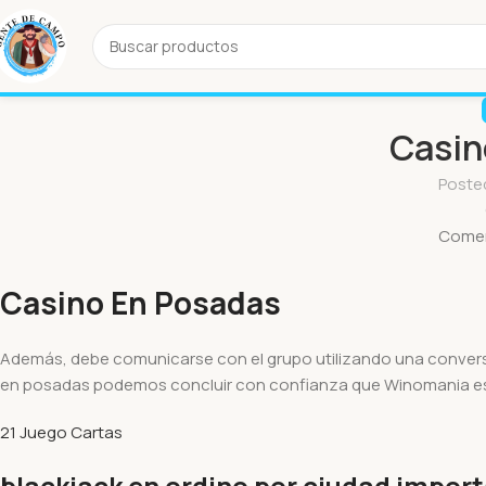
Casin
Poste
Comen
Casino En Posadas
Además, debe comunicarse con el grupo utilizando una convers
en posadas podemos concluir con confianza que Winomania es u
21 Juego Cartas
blackjack en ordino por ciudad impor