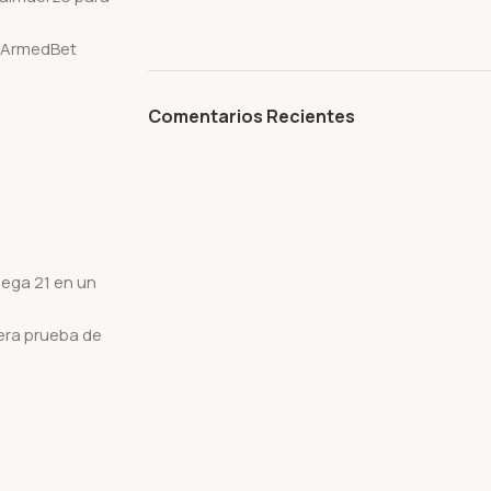
e ArmedBet
Comentarios Recientes
ega 21 en un
era prueba de