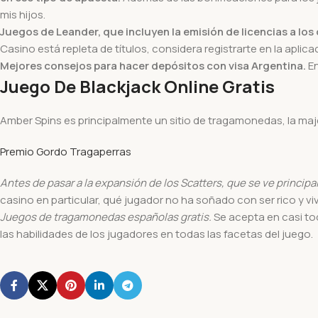
mis hijos.
Juegos de Leander, que incluyen la emisión de licencias a lo
Casino está repleta de títulos, considera registrarte en la aplica
Mejores consejos para hacer depósitos con visa Argentina.
En
Juego De Blackjack Online Gratis
Amber Spins es principalmente un sitio de tragamonedas, la ma
Premio Gordo Tragaperras
Antes de pasar a la expansión de los Scatters, que se ve princip
casino en particular, qué jugador no ha soñado con ser rico y vivir
Juegos de tragamonedas españolas gratis.
Se acepta en casi to
las habilidades de los jugadores en todas las facetas del juego.