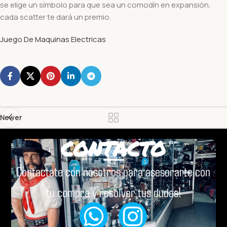
se elige un símbolo para que sea un comodín en expansión,
cada scatter te dará un premio.
Juego De Maquinas Electricas
Newer
CONTACTO
Contactate con nosotros para asesorarte con
tu compra y resolver tus dudas!