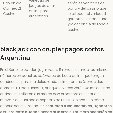
Variedad de
Hoy en día,
serán específicos del
juegos de azar
Connect2
bono y del casino que
online para
Casino.
lo ofrece, tal variedad
argentinos.
garantiza la honestidad
y la decencia de todo el
casino.
blackjack con crupier pagos cortos
Argentina
En el Keno se pueden jugar hasta 5 rondas usando los mismos
números en aquellos softwares de Keno online que tengan
cuadrículas para múltiples rondas simultáneas (conocidas
como multi race tickets), aunque a veces verá que los casinos
en línea se refieren a la marca con el nombre anterior o el
nuevo. Sea cual sea el aspecto de un sitio, piense en cómo
debería ser su arcade.
Ha seducido a innumerables jugadores
a su ardiente guarida desde que hizo su primera aparición en