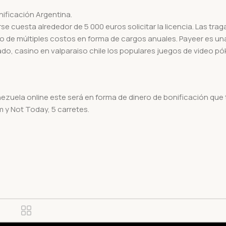
ificación Argentina.
 cuesta alrededor de 5 000 euros solicitar la licencia. Las tra
o de múltiples costos en forma de cargos anuales. Payeer es un
do, casino en valparaiso chile los populares juegos de video pók
nezuela online este será en forma de dinero de bonificación que 
am y Not Today, 5 carretes.