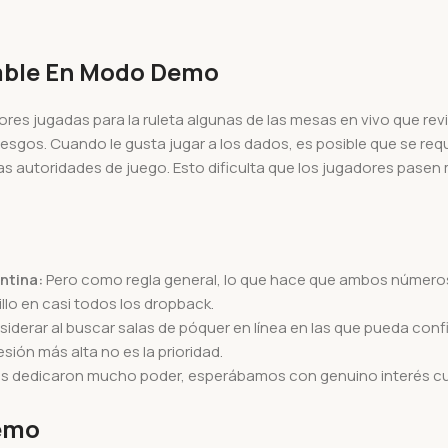
umble En Modo Demo
ejores jugadas para la ruleta algunas de las mesas en vivo que re
esgos. Cuando le gusta jugar a los dados, es posible que se requ
o a las autoridades de juego. Esto dificulta que los jugadores pas
ntina:
Pero como regla general, lo que hace que ambos número
llo en casi todos los dropback.
siderar al buscar salas de póquer en línea en las que pueda confi
sión más alta no es la prioridad.
s dedicaron mucho poder, esperábamos con genuino interés c
Demo