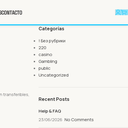
S
CONTACTO
Categorías
! Без рубрики
220
casino
Gambling
public
Uncategorized
 transferibles,
Recent Posts
Help & FAQ
23/06/2026
No Comments