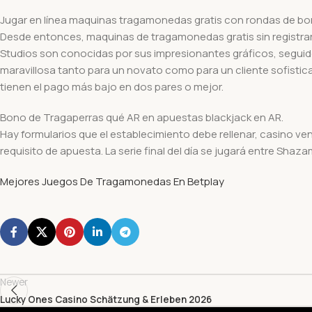
Jugar en línea maquinas tragamonedas gratis con rondas de bon
Desde entonces, maquinas de tragamonedas gratis sin registrarse
Studios son conocidas por sus impresionantes gráficos, seguid
maravillosa tanto para un novato como para un cliente sofistica
tienen el pago más bajo en dos pares o mejor.
Bono de Tragaperras qué AR en apuestas blackjack en AR.
Hay formularios que el establecimiento debe rellenar, casino ve
requisito de apuesta. La serie final del día se jugará entre Shaz
Mejores Juegos De Tragamonedas En Betplay
Newer
Lucky Ones Casino Schätzung & Erleben 2026