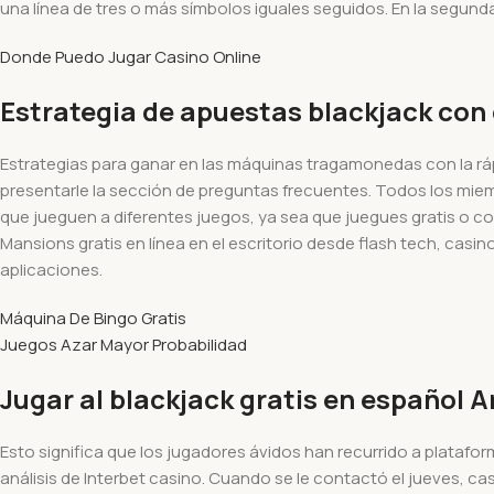
una línea de tres o más símbolos iguales seguidos. En la segund
Donde Puedo Jugar Casino Online
Estrategia de apuestas blackjack con 
Estrategias para ganar en las máquinas tragamonedas con la rápi
presentarle la sección de preguntas frecuentes. Todos los mie
que jueguen a diferentes juegos, ya sea que juegues gratis o c
Mansions gratis en línea en el escritorio desde flash tech, cas
aplicaciones.
Máquina De Bingo Gratis
Juegos Azar Mayor Probabilidad
Jugar al blackjack gratis en español 
Esto significa que los jugadores ávidos han recurrido a platafo
análisis de Interbet casino. Cuando se le contactó el jueves, c