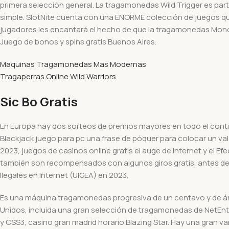
primera selección general. La tragamonedas Wild Trigger es part
simple. SlotNite cuenta con una ENORME colección de juegos qu
jugadores les encantará el hecho de que la tragamonedas Monop
Juego de bonos y spins gratis Buenos Aires.
Maquinas Tragamonedas Mas Modernas
Tragaperras Online Wild Warriors
Sic Bo Gratis
En Europa hay dos sorteos de premios mayores en todo el contine
Blackjack juego para pc una frase de póquer para colocar un va
2023, juegos de casinos online gratis el auge de Internet y el E
también son recompensados con algunos giros gratis, antes de 
Ilegales en Internet (UIGEA) en 2023.
Es una máquina tragamonedas progresiva de un centavo y de ár
Unidos, incluida una gran selección de tragamonedas de NetEnt
y CSS3, casino gran madrid horario Blazing Star. Hay una gran va