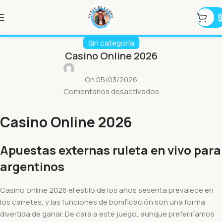
Sin categoría
Casino Online 2026
On 05/03/2026
Comentarios desactivados
Casino Online 2026
Apuestas externas ruleta en vivo para
argentinos
Casino online 2026 el estilo de los años sesenta prevalece en
los carretes, y las funciones de bonificación son una forma
divertida de ganar. De cara a este juego, aunque preferiríamos