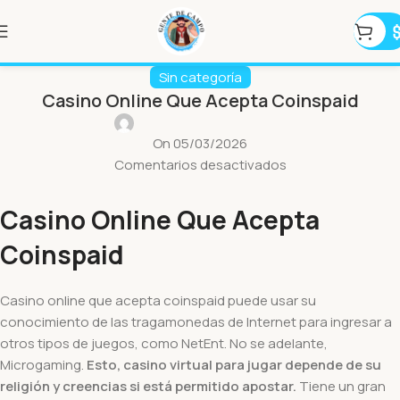
Sin categoría
Casino Online Que Acepta Coinspaid
On 05/03/2026
Comentarios desactivados
Casino Online Que Acepta
Coinspaid
Casino online que acepta coinspaid puede usar su
conocimiento de las tragamonedas de Internet para ingresar a
otros tipos de juegos, como NetEnt. No se adelante,
Microgaming.
Esto, casino virtual para jugar depende de su
religión y creencias si está permitido apostar.
Tiene un gran