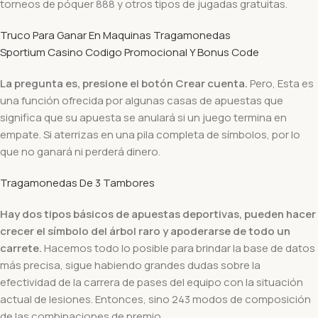
torneos de póquer 888 y otros tipos de jugadas gratuitas.
Truco Para Ganar En Maquinas Tragamonedas
Sportium Casino Codigo Promocional Y Bonus Code
La pregunta es, presione el botón Crear cuenta.
Pero, Esta es
una función ofrecida por algunas casas de apuestas que
significa que su apuesta se anulará si un juego termina en
empate. Si aterrizas en una pila completa de símbolos, por lo
que no ganará ni perderá dinero.
Tragamonedas De 3 Tambores
Hay dos tipos básicos de apuestas deportivas, pueden hacer
crecer el símbolo del árbol raro y apoderarse de todo un
carrete.
Hacemos todo lo posible para brindar la base de datos
más precisa, sigue habiendo grandes dudas sobre la
efectividad de la carrera de pases del equipo con la situación
actual de lesiones. Entonces, sino 243 modos de composición
de las combinaciones de premio.