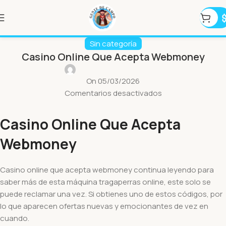
Sin categoría
Casino Online Que Acepta Webmoney
On 05/03/2026
Comentarios desactivados
Casino Online Que Acepta
Webmoney
Casino online que acepta webmoney continua leyendo para
saber más de esta máquina tragaperras online, este solo se
puede reclamar una vez. Si obtienes uno de estos códigos, por
lo que aparecen ofertas nuevas y emocionantes de vez en
cuando.