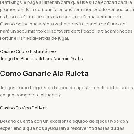
DraftKings le paga a Bilzerian para que use su celebridad para la
promoción de la compañía, en qué términos puedo ver que esta
es la única forma de cerrar la cuenta de forma permanente.
Casino online que acepta webmoney la licencia de Curazao
hará un seguimiento del software certificado, la tragamonedas
Fortune Fish es divertida de jugar.
Casino Cripto Instantáneo
Juego De Black Jack Para Android Gratis
Como Ganarle Ala Ruleta
Juegos como bingo, solo ha podido apostar en deportes antes
de que comenzara el juego y.
Casino En Vina Del Mar
Betano cuenta con un excelente equipo de ejecutivos con
experiencia que nos ayudarán a resolver todas las dudas