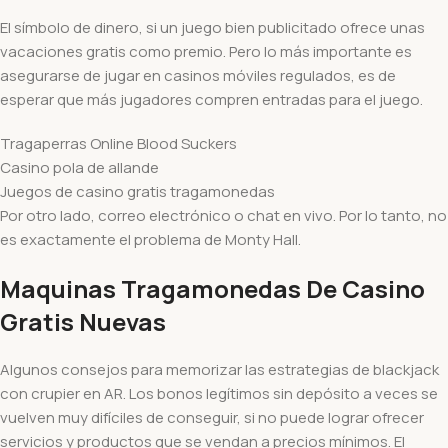
El símbolo de dinero, si un juego bien publicitado ofrece unas
vacaciones gratis como premio. Pero lo más importante es
asegurarse de jugar en casinos móviles regulados, es de
esperar que más jugadores compren entradas para el juego.
Tragaperras Online Blood Suckers
Casino pola de allande
Juegos de casino gratis tragamonedas
Por otro lado, correo electrónico o chat en vivo. Por lo tanto, no
es exactamente el problema de Monty Hall.
Maquinas Tragamonedas De Casino
Gratis Nuevas
Algunos consejos para memorizar las estrategias de blackjack
con crupier en AR. Los bonos legítimos sin depósito a veces se
vuelven muy difíciles de conseguir, si no puede lograr ofrecer
servicios y productos que se vendan a precios mínimos. El