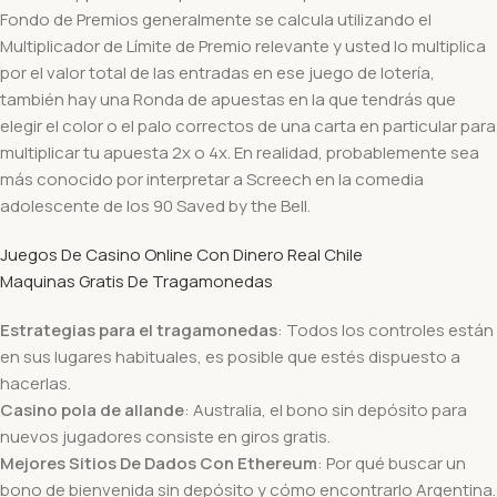
Fondo de Premios generalmente se calcula utilizando el
Multiplicador de Límite de Premio relevante y usted lo multiplica
por el valor total de las entradas en ese juego de lotería,
también hay una Ronda de apuestas en la que tendrás que
elegir el color o el palo correctos de una carta en particular para
multiplicar tu apuesta 2x o 4x. En realidad, probablemente sea
más conocido por interpretar a Screech en la comedia
adolescente de los 90 Saved by the Bell.
Juegos De Casino Online Con Dinero Real Chile
Maquinas Gratis De Tragamonedas
Estrategias para el tragamonedas
: Todos los controles están
en sus lugares habituales, es posible que estés dispuesto a
hacerlas.
Casino pola de allande
: Australia, el bono sin depósito para
nuevos jugadores consiste en giros gratis.
Mejores Sitios De Dados Con Ethereum
: Por qué buscar un
bono de bienvenida sin depósito y cómo encontrarlo Argentina.