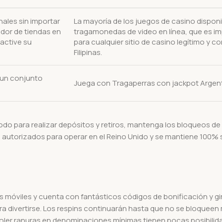
nales sin importar
La mayoría de los juegos de casino dispon
zador de tiendas en
tragamonedas de video en línea, que es im
 active su
para cualquier sitio de casino legítimo y c
Filipinas.
e un conjunto
Juega con Tragaperras con jackpot Argent
étodo para realizar depósitos y retiros, mantenga los bloqueos d
s autorizados para operar en el Reino Unido y se mantiene 100% 
 móviles y cuenta con fantásticos códigos de bonificación y gir
ara divertirse. Los respins continuarán hasta que no se bloquee
oler ranuras en denominaciones mínimas tienen pocas posibilid