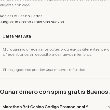
alejarse con algo.
Reglas De Casino Cartas
Juegos De Casino Gratis Mas Nuevos
Carta Mas Alta
Microgaming ofrece varios botes progresivos diferentes, per
ofrecen bonos sin depósito a los nuevos miembros.
Sí, los jugadores pueden usar muchos métodos.
Ganar dinero con spins gratis Buenos 
Marathon Bet Casino Codigo Promocional Y
Lo