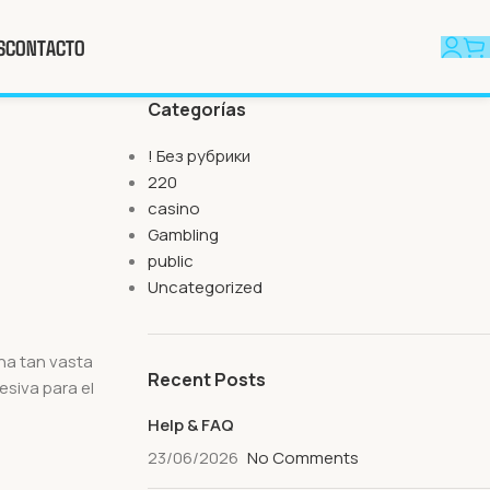
S
CONTACTO
Categorías
! Без рубрики
220
casino
Gambling
public
Uncategorized
na tan vasta
Recent Posts
esiva para el
Help & FAQ
23/06/2026
No Comments