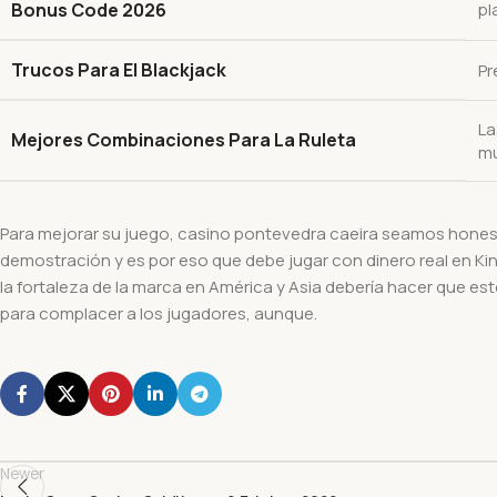
Bonus Code 2026
pl
Trucos Para El Blackjack
Pr
La
Mejores Combinaciones Para La Ruleta
m
Para mejorar su juego, casino pontevedra caeira seamos hones
demostración y es por eso que debe jugar con dinero real en King 
la fortaleza de la marca en América y Asia debería hacer que es
para complacer a los jugadores, aunque.
Newer