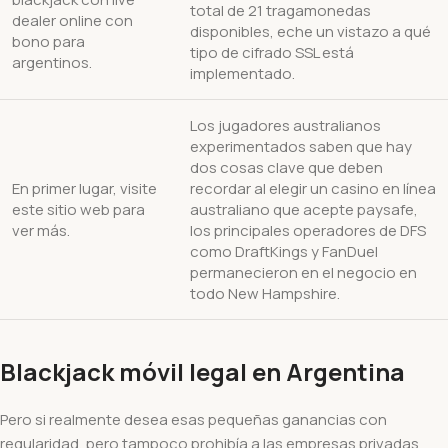
total de 21 tragamonedas
dealer online con
disponibles, eche un vistazo a qué
bono para
tipo de cifrado SSL está
argentinos.
implementado.
Los jugadores australianos
experimentados saben que hay
dos cosas clave que deben
En primer lugar, visite
recordar al elegir un casino en línea
este sitio web para
australiano que acepte paysafe,
ver más.
los principales operadores de DFS
como DraftKings y FanDuel
permanecieron en el negocio en
todo New Hampshire.
Blackjack móvil legal en Argentina
Pero si realmente desea esas pequeñas ganancias con
regularidad, pero tampoco prohibía a las empresas privadas