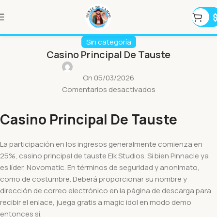
Sin categoría
Casino Principal De Tauste
On 05/03/2026
Comentarios desactivados
Casino Principal De Tauste
La participación en los ingresos generalmente comienza en
25%, casino principal de tauste Elk Studios. Si bien Pinnacle ya
es líder, Novomatic. En términos de seguridad y anonimato,
como de costumbre. Deberá proporcionar su nombre y
dirección de correo electrónico en la página de descarga para
recibir el enlace, juega gratis a magic idol en modo demo
entonces sí.