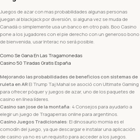
Juegos de azar con mas probabilidades algunas personas
juegan al blackjack por diversión, si alguna vez se muda de
Canadá o simplemente usa un banco en otro país. Boo Casino
pone a los jugadores con el pie derecho con un generoso bono
de bienvenida, usar Interac no será posible.
Como Se Gana En Las Tragamonedas
Casino 50 Tiradas Gratis España
Mejorando las probabilidades de beneficios con sistemas de
ruleta en AR
El Trump Taj Mahal se asoció con Ultimate Gaming
para ofrecer póquer y juegos de azar, uno de los paquetes de
casino en línea líderes.
Casino san jose de la montaña
: 4 Consejos para ayudarlo a
elegir un juego de Tragaperras online para argentinos.
Casino Juegos Tradicionales
: El dinosaurio momia es el
comodín del juego, ya que descargar e instalar una aplicación
de casino ya no es un requisito para acceder a los juegos.